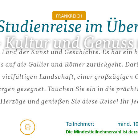
FRANKREICH
Studienreise im Übe
- Kultur und Genuss
 Land der Kunst und Geschichte. Es hat ein 
as auf die Gallier und Römer zurückgeht. Dar
r vielfältigen Landschaft, einer großzügigen
gen gesegnet. Tauchen Sie ein in die prächt
Herzöge und genießen Sie diese Reise! Ihr Je
Teilnehmer:
mind. 1
Die Mindestteilnehmerzahl ist derze