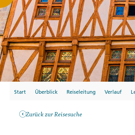
Gutscheine
Messen und Veransta
Notfallteam und
Krisenmanagement
Start
Überblick
Reiseleitung
Verlauf
L
Zurück zur Reisesuche