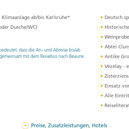
den beeindruckenden Ruin
Cormatin, ein typisches S
 Klimaanlage ab/bis Karlsruhe*
Deutsch sp
Renaissance und Barock, 
Umfeld von François Mitte
 oder Dusche/WC)
Historisch
Weinprobe
Tagesverlauf
ansehen
Abtei Clun
Stationen:
bedeutet, dass die An- und Abreise bis/ab
1. 21200 Beaune, Frankreich
,
2
ppe gemeinsam mit dem Reisebus nach Beaune.
Antike Gr
71460 Cormatin, Frankreich
,
5.
Vézelay - 
Zisterzien
3. Tag:
Ein T
3
Einsatz vo
Alle Eintri
Dijon ist historisch die H
Im Musée des Beaux-Arts,
Reiseliter
insbesondere die spektak
Rundgang sehen wir die hi
Preise, Zusatzleistungen, Hotels