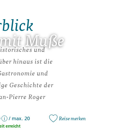
rblick
 mit Muße
historisches und
über hinaus ist die
 Gastronomie und
ige Geschichte der
an-Pierre Roger
Reise merken
0
/
max. 20
i
it erreicht