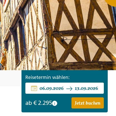
ro
Zypern
Reisefinder öffnen
Beratung
+49 (0) 431 5446-0
Reisefinder öffnen
Beratung
+49 (0) 431 5446-0
Reisefinder öffnen
Beratung
+49 (0) 431 5446-0
Reisetermin wählen:
06.09.2026
13.09.2026
Jetzt buchen
ab
€ 2.295
i