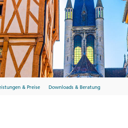
Finnland
Monteneg
ltungen
→
→
→
eistungen & Preise
Downloads & Beratung