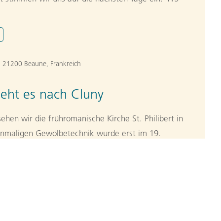
. 21200 Beaune, Frankreich
eht es nach Cluny
ehen wir die frühromanische Kirche St. Philibert in
einmaligen Gewölbetechnik wurde erst im 19.
rie-Architektur wieder aufgenommen. Ein weiterer
die mittelalterlichen Mosaike, die erst in jüngster
e Abteikirche von Cluny wurde ab 1088 unter dem
ßten Kirche der Christenheit. Glanz und Einfluss auf
n
, Kaiser und Königen lassen sich auch heute noch an