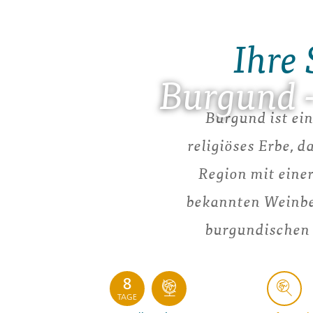
Ihre 
Burgund 
Burgund ist ein
religiöses Erbe, d
Region mit eine
bekannten Weinber
burgundischen 
8
TAGE