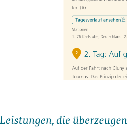
km (A)
Tagesverlauf
ansehen
Stationen:
1. 76 Karlsruhe, Deutschland
,
2
2. Tag:
Auf g
2
Auf der Fahrt nach Cluny s
Tournus. Das Prinzip der 
Jahrhundert in der Indust
Höhepunkt der Kirche sind 
Zeit entdeckt wurden. Di
Abt Hugo v. Semur zur grö
Leistungen, die überzeuge
die Politik zwischen Papst