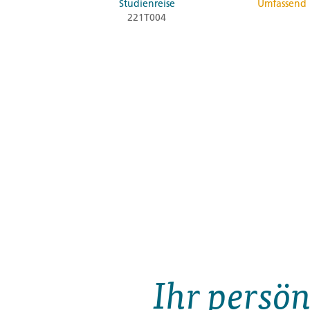
Studienreise
Umfassend
221T004
Ihr persön