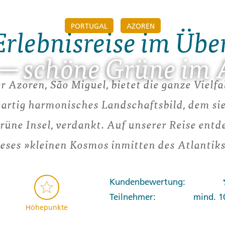
PORTUGAL
AZOREN
Erlebnisreise im Übe
─ schöne Grüne im 
r Azoren, São Miguel, bietet die ganze Vielfa
gartig harmonisches Landschaftsbild, dem s
grüne Insel, verdankt. Auf unserer Reise entd
ieses »kleinen Kosmos inmitten des Atlantiks
Kundenbewertung:
Teilnehmer:
mind. 1
Höhepunkte