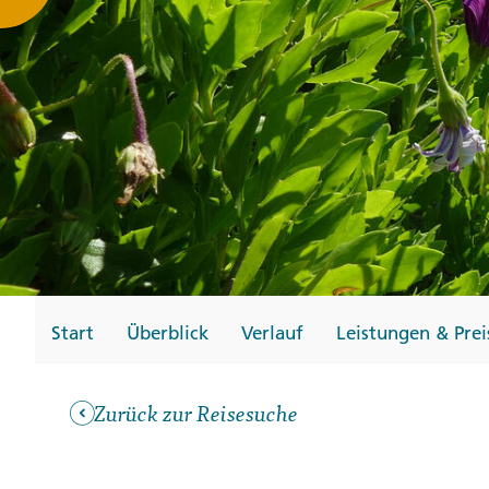
Gutscheine
Messen und Veransta
Notfallteam und
Krisenmanagement
Start
Überblick
Verlauf
Leistungen & Prei
Zurück zur Reisesuche