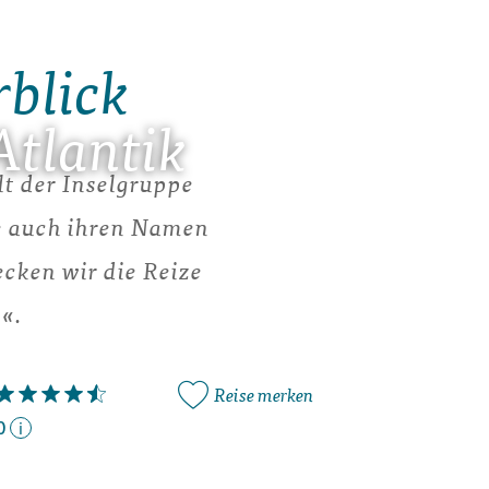
rblick
Atlantik
lt der Inselgruppe
ie auch ihren Namen
ecken wir die Reize
«.
Reise merken
0
i