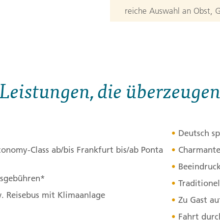
reiche Auswahl an Obst, G
3. Tag:
Die 
3
Vom Berg Barrosa bietet si
idyllischen See Lagoa do F
Leistungen, die überzeuge
Heiße Quellen wärmen das
Waldlichtung, gefüllt von 
Städtchen Ribeira Grande.
Deutsch sp
Park und drum herum gesel
conomy-Class ab/bis Frankfurt bis/ab Ponta
Charmante
besuchen eine traditionell
Beeindruck
unterschiedlichen Herstel
itsgebühren*
Traditione
Herstellen und Bemalen z
w. Reisebus mit Klimaanlage
Casa da Cultura einen Bes
Zu Gast au
Fahrt durc
Tagesverlauf
ansehen