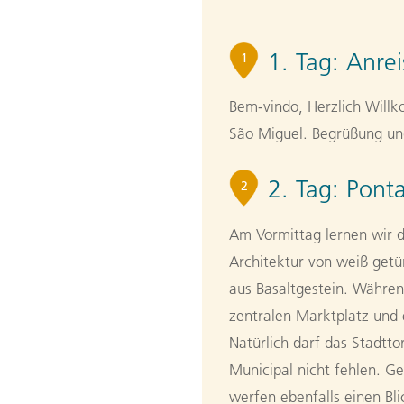
1. Tag:
Anrei
1
Bem-vindo, Herzlich Willk
São Miguel. Begrüßung und
2. Tag:
Pont
2
Am Vormittag lernen wir d
Architektur von weiß ge
aus Basaltgestein. Währe
zentralen Marktplatz und 
Natürlich darf das Stadtt
Municipal nicht fehlen. G
werfen ebenfalls einen Bli