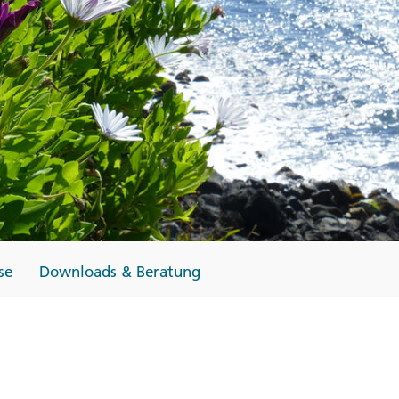
Finnland
Monteneg
ltungen
→
→
→
se
Downloads & Beratung