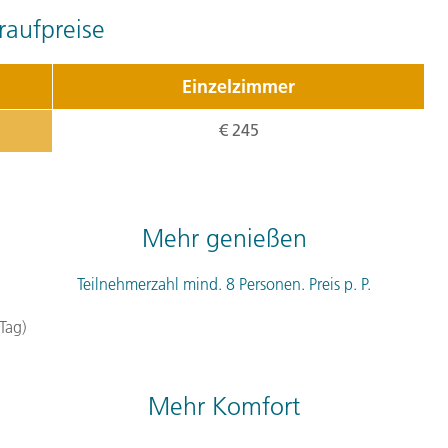
probieren wir im Anschlus
aufpreise
Tagesverlauf
ansehen
Einzelzimmer
Stationen:
1. Ponta Delgada, Portugal
,
2. 
€ 245
5. Tag:
Der K
5
Mehr genießen
Der heutige Tag ist dem T
seine Geysire, die an den 
Teilnehmerzahl mind. 8 Personen. Preis p. P.
Schwefelige Dunstschwade
Restaurant probieren wir 
Tag)
im heißen Boden zubereit
den Park Terra Nostra. Mag
Mehr Komfort
typischen Sicheltannen sä
riesiges, teichartiges Bec