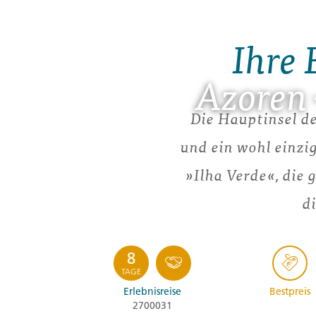
Ihre 
Azoren 
Die Hauptinsel de
und ein wohl einzi
»Ilha Verde«, die 
d
8
TAGE
Erlebnisreise
Bestpreis
2700031