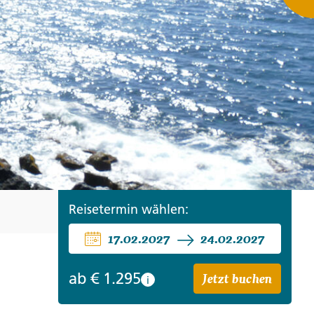
ro
Zypern
Reisefinder öffnen
Beratung
+49 (0) 431 5446-0
Reisefinder öffnen
Beratung
+49 (0) 431 5446-0
Reisefinder öffnen
Beratung
+49 (0) 431 5446-0
Reisetermin wählen:
17.02.2027
24.02.2027
Jetzt buchen
ab
€ 1.295
i