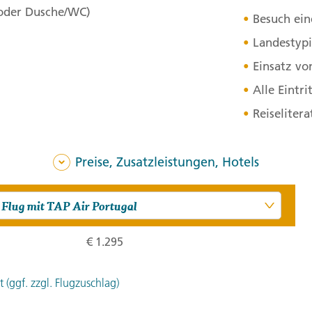
 oder Dusche/WC)
Besuch ein
Stationen:
1. Ponta Delgada, Portugal
,
2. 
Landestypi
Portugal
,
4. Ponta Delgada, Por
Einsatz vo
Alle Eintri
4. Tag:
Die K
4
Reiseliter
Im westlichen Teil der Ins
sind mit das Schönste, wa
Preise, Zusatzleistungen, Hotels
250 Meter Höhe und zeigen
nur ein See, der in der M
den Ort Sete Cidades rank
€ 1.295
genauer nachgehen werden
das Rund der Caldera ist w
 (ggf. zzgl. Flugzuschlag)
Delgada werden uns auf e
Entwicklungsstadien dieser