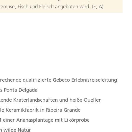
emüse, Fisch und Fleisch angeboten wird. (F, A)
»Feuerlagune«
ch eine herrliche Aussicht über den ruhigen und
ogo. Über die Berge erreichen wir Caldeira Velha.
n
 künstlich angelegte Badebecken in einer
einem Wasserfall. Im Anschluss geht es in das kleine
 Um die zentrale Brücke findet man einen kleinen
rechende qualifizierte Gebeco Erlebnisreiseleitung
len sich Cafés. Die Fahrt geht weiter und wir
s Ponta Delgada
e, familiengeführte Töpferei. Hier können wir die
ende Kraterlandschaften und heiße Quellen
lungsschritte sehen und den Töpferinnen beim
lle Keramikfabrik in Ribeira Grande
uschauen. Zum Abschluss statten wir dem Museums
uch ab. 50 km (F, A)
f einer Ananasplantage mit Likörprobe
h wilde Natur