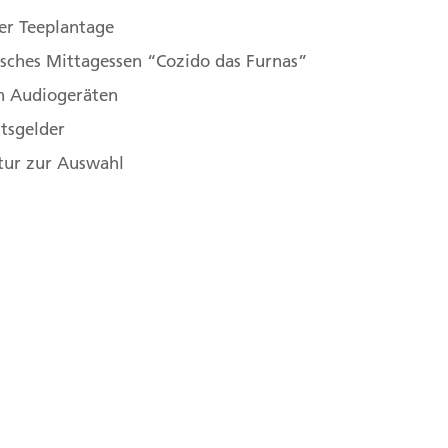
er Teeplantage
Lagoa do Fogo, 9680, Portugal
,
3. 9600 Ribeira Grande,
sches Mittagessen “Cozido das Furnas”
tugal
n Audiogeräten
ttsgelder
raterlandschaft Sete Cidades
atur zur Auswahl
el treffen wir auf die Vulkanseen Sete Cidades. Diese
s die Azoren zu bieten haben. Die Seen liegen auf
 sich in den Farben Blau und Grün. Eigentlich ist es
itte durch eine Bogenbrücke überspannt wird. Um
en sich unzählige Legenden, denen wir vor Ort
. Der Blick vom Aussichtspunkt Vista do Rei auf
irklich einzigartig. Auf der Rückfahrt nach Ponta
iner Ananasplantage die verschiedenen
 exotischen Frucht erklärt. Selbstverständlich