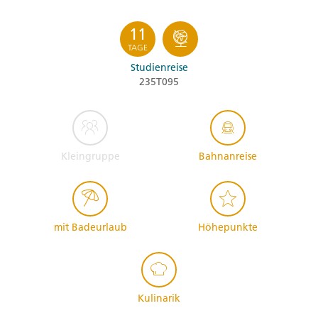
11
TAGE
Studienreise
235T095
Kleingruppe
Bahnanreise
mit Badeurlaub
Höhepunkte
Kulinarik