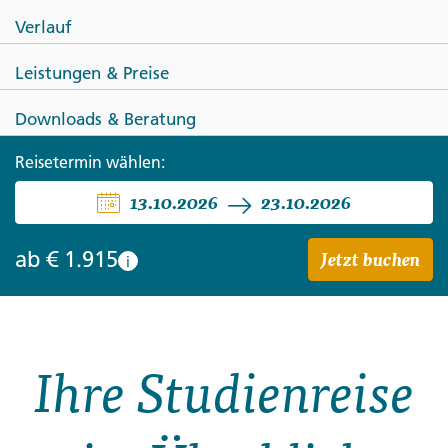
Verlauf
Leistungen & Preise
ITALIEN
Downloads & Beratung
Apulien - Trulli, Staufer und
Reisetermin wählen:
13.10.2026
23.10.2026
mediterrane Auszeit
Jetzt buchen
ab
€ 1.915
i
Ihre Studienreise