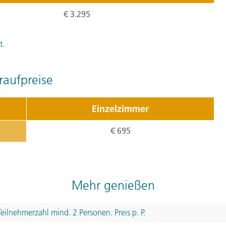
treffen wir auf die Touri
€ 3.295
und tauschen uns bei ei
Sie für den restlichen Ta
t.
nachmittags seine Pforten.
aufpreise
4. Tag:
Von 
4
Einzelzimmer
Heute ist der Weg das Zie
Al-Sharqiyah-Region: zur 
€ 695
schroffe Felsen oder auc
vermischen sich Meerwas
Bergen. Die Männer von Su
Mehr genießen
einer guten und eleganten
wieder auf den Indischen 
Teilnehmerzahl mind. 2 Personen. Preis p. P.
Tagesverlauf
ansehen