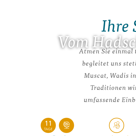
Ihre 
Vom Hadsch
Atmen Sie einmal t
begleitet uns st
Muscat, Wadis in
Traditionen wi
umfassende Einbl
11
TAGE