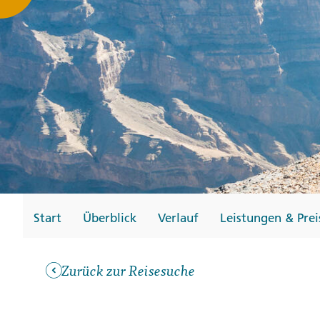
Gutscheine
Messen und Veransta
Notfallteam und
Krisenmanagement
Start
Überblick
Verlauf
Leistungen & Prei
Zurück zur Reisesuche