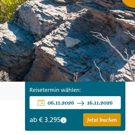
ro
Zypern
Reisefinder öffnen
Beratung
+49 (0) 431 5446-0
Reisefinder öffnen
Beratung
+49 (0) 431 5446-0
Reisefinder öffnen
Beratung
+49 (0) 431 5446-0
Reisetermin wählen:
06.11.2026
16.11.2026
Jetzt buchen
ab
€ 3.295
i