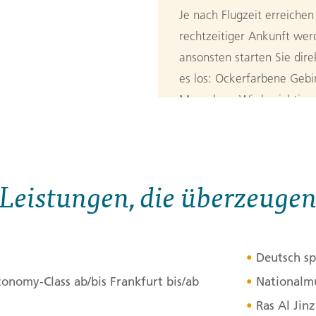
Je nach Flugzeit erreiche
rechtzeitiger Ankunft werd
ansonsten starten Sie dir
es los: Ockerfarbene Gebi
Menschen. Wir besichtigen
Moschee, die Sultan Quabo
Anschließend erkunden w
Souk. Der Duft von Weihr
Leistungen, die überzeuge
die vielen Gassen mit den
Nationalmuseum machen wi
Kultur des Omans vertraut
UNESCO-Weltkulturerbestä
Deutsch sp
nicht an jeder Ecke zu seh
conomy-Class ab/bis Frankfurt bis/ab
Nationalm
Für seine Seefahrertraditi
Ras Al Jin
gute Gelegenheit, etwas vo