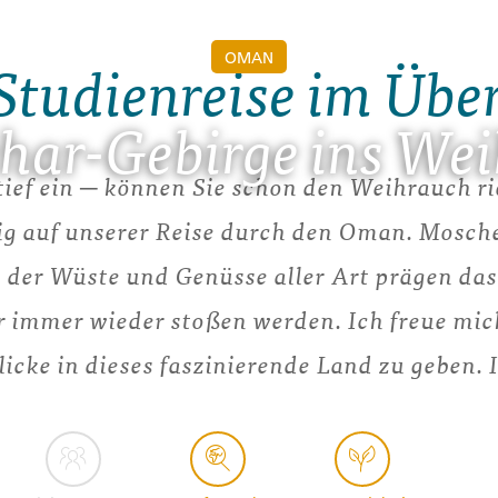
OMAN
Studienreise im Übe
ar-Gebirge ins We
ief ein ─ können Sie schon den Weihrauch r
etig auf unserer Reise durch den Oman. Mosch
 der Wüste und Genüsse aller Art prägen das
r immer wieder stoßen werden. Ich freue mic
icke in dieses faszinierende Land zu geben. 