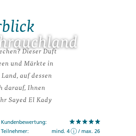
rblick
ihrauchland
iechen? Dieser Duft
een und Märkte in
 Land, auf dessen
h darauf, Ihnen
Ihr Sayed El Kady
Kundenbewertung:
Teilnehmer:
mind. 4
/
max. 26
i