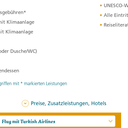
UNESCO
-W
Dhowfahrt in den Sonnenu
itsgebühren*
traditionelle Transportmi
Alle Eintr
mit Klimaanlage
bequem und genießen die Au
Reiseliter
it Klimaanlage
3. Tag:
Kunst
3
 oder Dusche/WC)
Ganz in der Nähe der Corn
seiner weißen Marmorfass
bendessen
Halbinsel. Wir erkunden e
Im Oman Oil and Gas Exhib
griffen mit * markierten Leistungen
haben in der arabischen W
unterschiedlichen Qualitä
Preise, Zusatzleistungen, Hotels
Omanis keiner etwas vor, 
Tradition. Im Amouage Be
lassen uns in die Düfte des