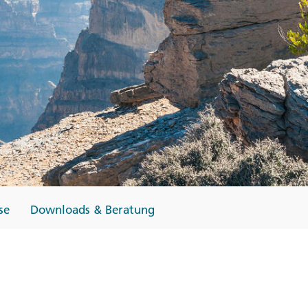
Finnland
Monteneg
ltungen
→
→
→
se
Downloads & Beratung