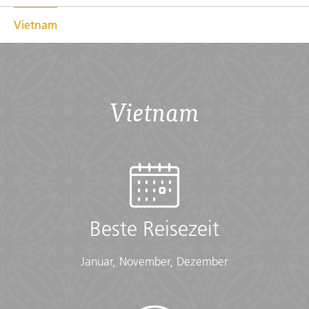
Vietnam
Vietnam
KAMBODSCHA
Angkor Kompakt (Vietnam
Airlines)
Beste Reisezeit
ab
€ 715
Mehr erfahren
exkl. Anreise
Januar, November, Dezember