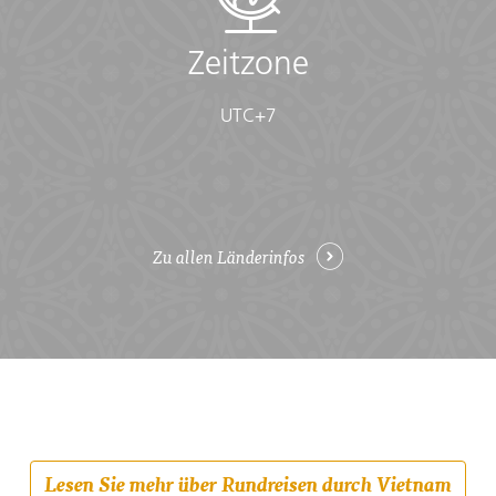
Angkor per Rad (ab/bis Ho-Chi-
Zeitzone
Minh-Stadt)
UTC+7
ab
€ 1.095
Mehr erfahren
exkl. Anreise
Zu allen Länderinfos
Lesen Sie mehr über Rundreisen durch Vietnam