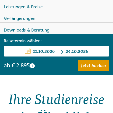
Leistungen & Preise
Verlängerungen
VIETNAM
Downloads & Beratung
Vietnam ─ Kultur, Küste und
Reisetermin wählen:
11.10.2026
24.10.2026
Meer
Jetzt buchen
ab
€ 2.895
i
Ihre Studienreise