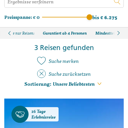
Preisspanne:
€ 0
bis € 6.275
Garantiert ab 4 Personen
Mindestteilnehmer
Zeige nur Reisen:
3 Reisen gefunden
Suche merken
Suche zurücksetzen
Sortierung:
16 Tage
Erlebnisreise