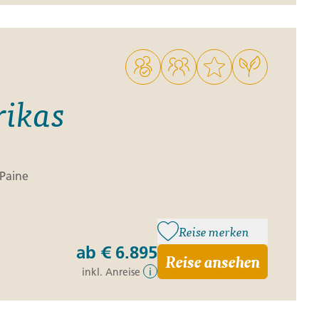
ikas
 Paine
Reise merken
ab
€ 6.895
Reise ansehen
inkl. Anreise
i