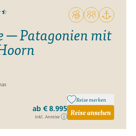
e ─ Patagonien mit
 Hoorn
nas
Reise merken
ab
€ 8.995
Reise ansehen
inkl. Anreise
i