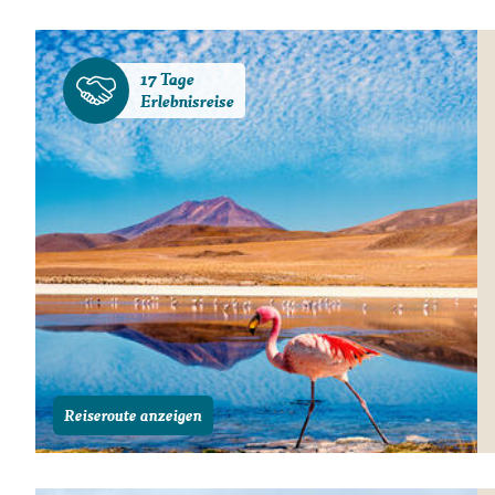
Gutscheine
Messen und Veransta
17 Tage
Notfallteam und
Erlebnisreise
Krisenmanagement
Reiseroute anzeigen