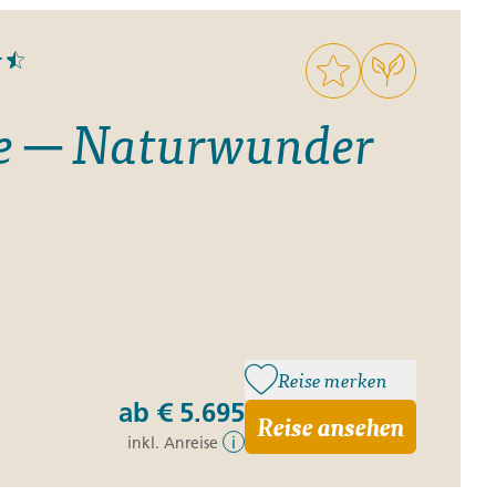
le ─ Naturwunder
Reise merken
ab
€ 5.695
Reise ansehen
inkl. Anreise
i