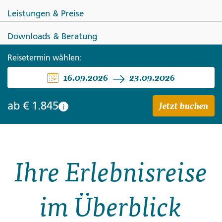
Leistungen & Preise
Downloads & Beratung
SPANIEN
Reisetermin wählen:
16.09.2026
23.09.2026
Rund um Valencia - zwischen
Tradition und Moderne
Jetzt buchen
ab
€ 1.845
i
Ihre Erlebnisreise
im Überblick