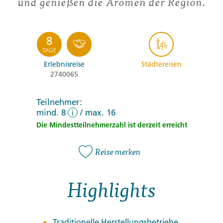
und genießen die Aromen der Region.
8
TAGE
Erlebnisreise
Städtereisen
2740065
Teilnehmer:
mind. 8
/
max. 16
i
Die Mindestteilnehmerzahl ist derzeit erreicht
Reise merken
Highlights
Traditionelle Herstellungsbetriebe