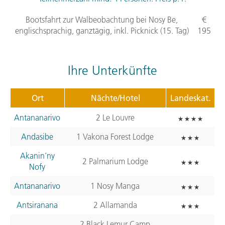
Bootsfahrt zur Walbeobachtung bei Nosy Be,
€
englischsprachig, ganztägig, inkl. Picknick (15. Tag)
195
Ihre Unterkünfte
Ort
Nächte/Hotel
Landeskat.
Antananarivo
2 Le Louvre
Andasibe
1 Vakona Forest Lodge
Akanin’ny
2 Palmarium Lodge
Nofy
Antananarivo
1 Nosy Manga
Antsiranana
2 Allamanda
2 Black Lemur Camp