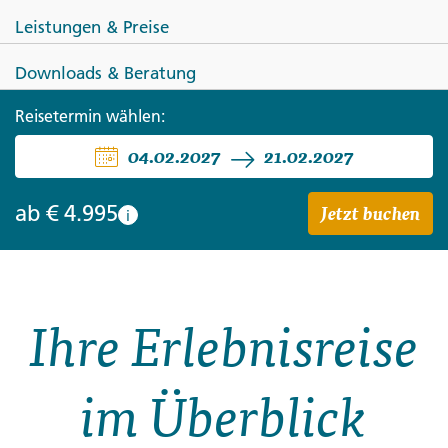
Leistungen & Preise
Downloads & Beratung
MADAGASKAR
Reisetermin wählen:
04.02.2027
21.02.2027
Madagaskar - Lemuren und
Meer
Jetzt buchen
ab
€ 4.995
i
Ihre Erlebnisreise
im Überblick