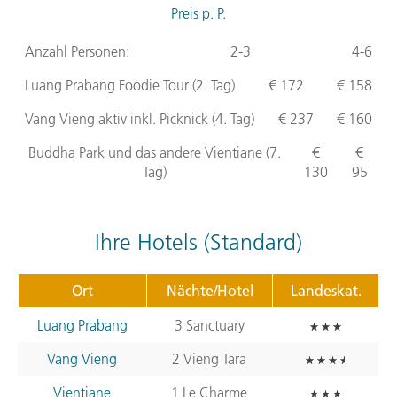
Preis p. P.
Anzahl Personen:
2-3
4-6
Luang Prabang Foodie Tour (2. Tag)
€ 172
€ 158
Vang Vieng aktiv inkl. Picknick (4. Tag)
€ 237
€ 160
Buddha Park und das andere Vientiane (7.
€
€
Tag)
130
95
Ihre Hotels (Standard)
Ort
Nächte/Hotel
Landeskat.
Luang Prabang
3 Sanctuary
Vang Vieng
2 Vieng Tara
Vientiane
1 Le Charme