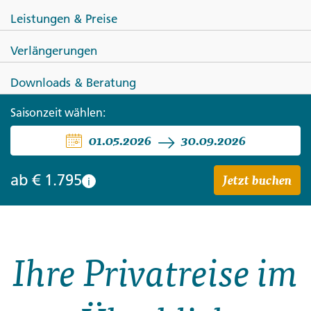
Leistungen & Preise
Verlängerungen
Downloads & Beratung
LAOS
Saisonzeit wählen:
Das Herz von Laos entdecken
01.05.2026
30.09.2026
Jetzt buchen
ab
€ 1.795
i
Ihre Privatreise im