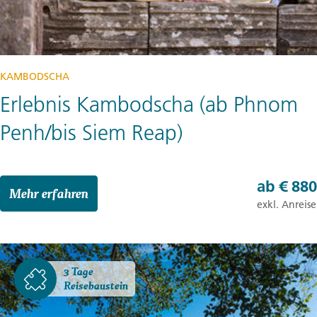
KAMBODSCHA
Erlebnis Kambodscha (ab Phnom
Penh/bis Siem Reap)
ab
€ 880
Mehr erfahren
exkl. Anreise
3 Tage
Reisebaustein