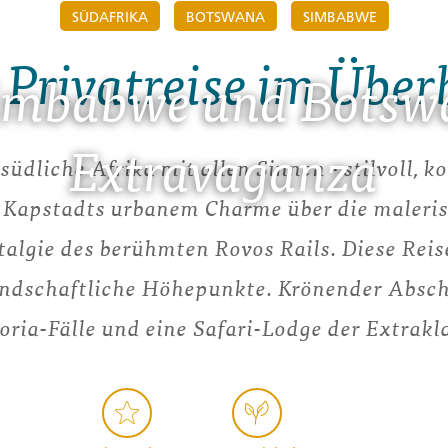
SÜDAFRIKA
BOTSWANA
SIMBABWE
 Privatreise im Über
Simbabwe und Botswa
Extravaganza
südliche Afrika mit allen Sinnen - stilvoll, 
n Kapstadts urbanem Charme über die maleris
talgie des berühmten Rovos Rails. Diese Reis
ndschaftliche Höhepunkte. Krönender Absch
oria-Fälle und eine Safari-Lodge der Extrakl