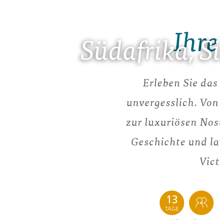
Ihre
Südafrika, 
Erleben Sie das 
unvergesslich. Vo
zur luxuriösen Nos
Geschichte und la
Vict
13
TAGE