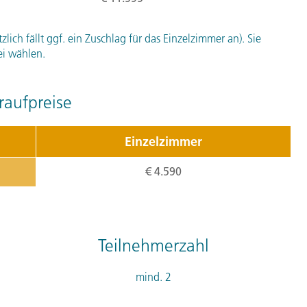
Denkmal und das Museum g
Glaubensflüchtlinge. Auf 
ich fällt ggf. ein Zuschlag für das Einzelzimmer an). Sie
Drakenstein-Gefängnis vo
ei wählen.
Freiheit entlassen worden 
einen schönen Panorama-Bl
aufpreise
Stellenbosch. Die zweitält
schönsten und am besten e
Einzelzimmer
auch nicht fehlen. Wir las
schmecken. 150 km (F)
€ 4.590
Tagesverlauf
ansehen
Stationen:
1. Franschhoek, Südafrika
,
2. Pa
Teilnehmerzahl
5. Tag:
Von K
mind. 2
5