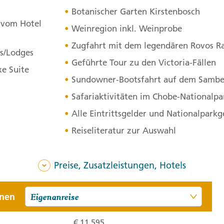
uns nach Boulders Beach, 
Botanischer Garten Kirstenbosch
Nähe beobachten. Anschli
 vom Hotel
Weinregion inkl. Weinprobe
von Kirstenbosch, in dem w
Zugfahrt mit dem legendären Rovos Rai
Flora bewundern können. 
s/Lodges
Geführte Tour zu den Victoria-Fällen
Tagesverlauf
ansehen
xe Suite
Sundowner-Bootsfahrt auf dem Sambe
Stationen:
Safariaktivitäten im Chobe-Nationalpa
1. Kap der Guten Hoffnung, Sü
Botanischer Garten Kirstenbosch
Alle Eintrittsgelder und Nationalpark
Reiseliteratur zur Auswahl
4. Tag:
Von K
4
Preise, Zusatzleistungen, Hotels
Wir erkunden die maleris
kapholländische Architekt
onen
Gegend einen besonderen 
den von den Hugenotten g
€ 11.595