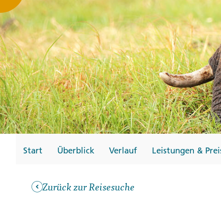
Gutscheine
Messen und Veransta
Notfallteam und
Krisenmanagement
Start
Überblick
Verlauf
Leistungen & Prei
Zurück zur Reisesuche