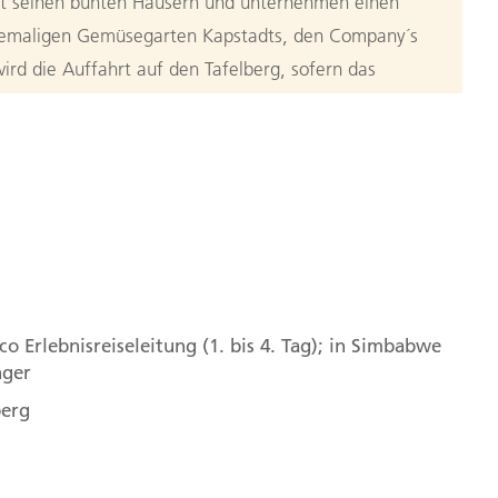
it seinen bunten Häusern und unternehmen einen
hemaligen Gemüsegarten Kapstadts, den Company´s
d die Auffahrt auf den Tafelberg, sofern das
n haben wir einen sagenhaften Blick auf Kapstadt
 Rest des Tages können Sie ganz nach Ihren
adt: Ausflug zum Kap der Guten
n
um Kap der Guten Hoffnung. Die Panoramastraße
o Erlebnisreiseleitung (1. bis 4. Tag); in Simbabwe
rt nach Nordhoek und schließlich zum Eingang des
nger
m Leuchtturm am Kap-Punkt genießen wir einen
berg
e False Bay. Wir erreichen ihn auf einem kurzen
it der Standseilbahn. Unser nächster Besuch führt