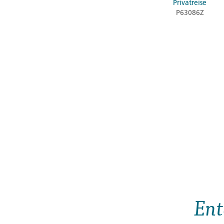
Privatreise
P63086Z
Ent