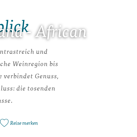
blick
na - African
kontrastreich und
che Weinregion bis
e verbindet Genuss,
luss: die tosenden
asse.
Reise merken