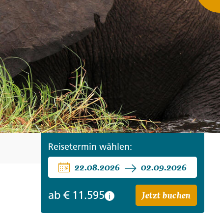
ro
Zypern
Reisefinder öffnen
Beratung
+49 (0) 431 5446-0
Reisefinder öffnen
Beratung
+49 (0) 431 5446-0
Reisefinder öffnen
Beratung
+49 (0) 431 5446-0
Reisetermin wählen:
22.08.2026
02.09.2026
Jetzt buchen
ab
€ 11.595
i