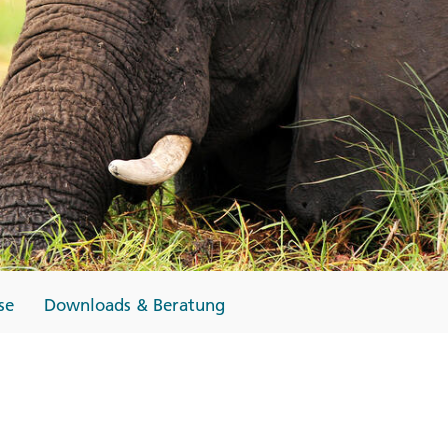
Finnland
Monteneg
ltungen
→
→
→
se
Downloads & Beratung