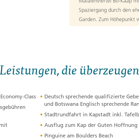
Malaienviertel Bo-Kaap m
Spaziergang durch den e
Garden. Zum Höhepunkt wir
Wetter mitspielt. Von obe
und die Kaphalbinsel. Den
Wünschen gestalten. (F)
3. Tag:
Kapst
Leistungen, die überzeuge
3
Hoffnung
Zeitig brechen wir auf z
r Economy-Class
Deutsch sprechende qualifizierte Gebec
Chapman´s Peak Drive füh
und Botswana Englisch sprechende Ra
tsgebühren
Nationalparks am Kap. Vo
Stadtrundfahrt in Kapstadt inkl. Tafel
spektakulären Blick auf di
mit
Ausflug zum Kap der Guten Hoffnung
Spaziergang oder bequem m
Pinguine am Boulders Beach