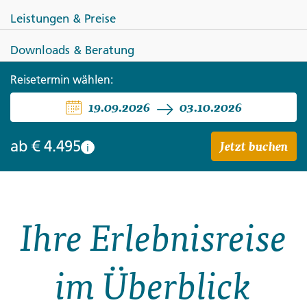
Leistungen & Preise
Downloads & Beratung
FRANKREICH
ITALIEN
Reisetermin wählen:
19.09.2026
03.10.2026
Mediterranes Flair auf Sardinien
und Korsika
Jetzt buchen
ab
€ 4.495
i
Ihre Erlebnisreise
im Überblick