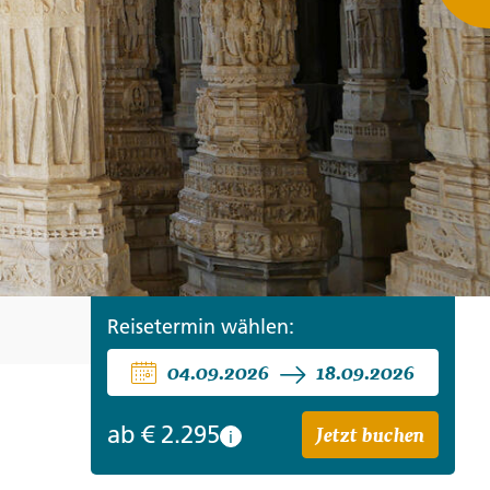
ro
Zypern
Reisefinder öffnen
Beratung
+49 (0) 431 5446-0
Reisefinder öffnen
Beratung
+49 (0) 431 5446-0
Reisefinder öffnen
Beratung
+49 (0) 431 5446-0
Reisetermin wählen:
04.09.2026
18.09.2026
Jetzt buchen
ab
€ 2.295
i