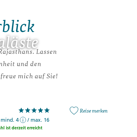
rblick
aläste
 Rajasthans. Lassen
enheit und den
freue mich auf Sie!
Reise merken
mind. 4
/
max. 16
i
 ist derzeit erreicht