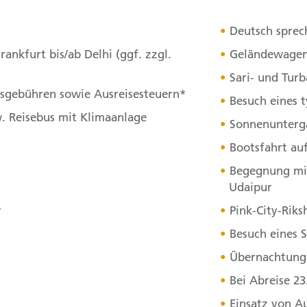
hat. 280 km (F, A)
Deutsch sprec
Tagesverlauf
ansehen
ankfurt bis/ab Delhi (ggf. zzgl.
Geländewagen
Stationen:
Sari- und Turb
1. Delhi, Indien
,
2. Mandawa, Ra
itsgebühren sowie Ausreisesteuern*
Besuch eines 
w. Reisebus mit Klimaanlage
Sonnenunterga
4. Tag:
Von 
4
Bootsfahrt au
Wir fahren weiter nach Bi
Begegnung mit
halten wir in Devi Kund, d
Udaipur
Punkt unseres abwechslun
r
Pink-City-Riks
Junagarh-Fort aus dem 16.
Besuch eines 
Abschluss des Tages bumme
Übernachtung
Waren, die dort feilgebot
Bei Abreise 23
Tagesverlauf
ansehen
Einsatz von A