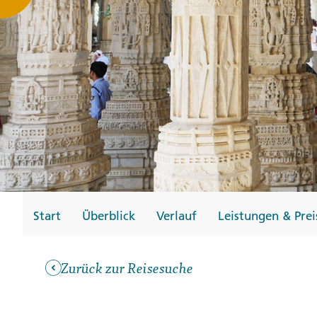
Gutscheine
Messen und Veransta
Notfallteam und
Krisenmanagement
Start
Überblick
Verlauf
Leistungen & Prei
Zurück zur Reisesuche