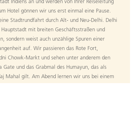
adt Indiens an und werden von Ihrer Reiseleitung
um Hotel gönnen wir uns erst einmal eine Pause.
ne Stadtrundfahrt durch Alt- und Neu-Delhi. Delhi
e Hauptstadt mit breiten Geschäftsstraßen und
n, sondern weist auch unzählige Spuren einer
angenheit auf. Wir passieren das Rote Fort,
ndni Chowk-Markt und sehen unter anderem den
ia Gate und das Grabmal des Humayun, das als
aj Mahal gilt. Am Abend lernen wir uns bei einem
essen kennen. (F, A)
Delhi nach Mandawa
 nach Mandawa, wo wir am Nachmittag ankommen.
n
rschönen Haveli-Häuser. Die Kaufmannspaläste sind
ert, über die unsere Reiseleitung uns viel zu erzählen