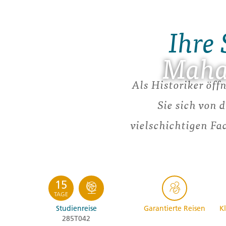
Ihre 
Mahar
Als Historiker öff
Sie sich von 
vielschichtigen Fa
15
TAGE
Studienreise
Garantierte Reisen
K
285T042