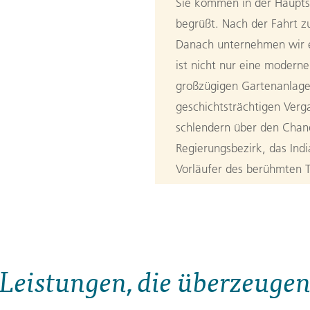
Sie kommen in der Hauptst
begrüßt. Nach der Fahrt z
Danach unternehmen wir ei
ist nicht nur eine modern
großzügigen Gartenanlage
geschichtsträchtigen Verg
schlendern über den Cha
Regierungsbezirk, das Ind
Vorläufer des berühmten T
ersten gemeinsamen Abend
3. Tag:
Von 
3
Der Weg führt uns heute
Leistungen, die überzeuge
Wir besichtigen die wunde
mit vielen Malereien verzi