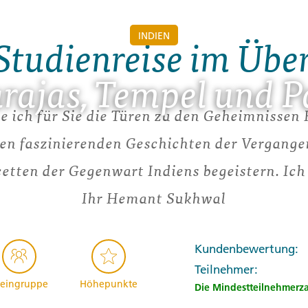
INDIEN
Studienreise im Übe
ajas, Tempel und P
ne ich für Sie die Türen zu den Geheimnissen
den faszinierenden Geschichten der Vergang
cetten der Gegenwart Indiens begeistern. Ich 
Ihr Hemant Sukhwal
Kundenbewertung:
Teilnehmer:
leingruppe
Höhepunkte
Die Mindestteilnehmerzahl