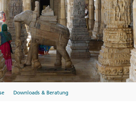
Finnland
Monteneg
ltungen
→
→
→
se
Downloads & Beratung