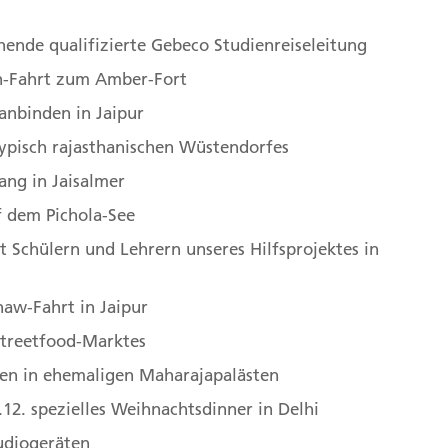
hende qualifizierte Gebeco Studienreiseleitung
-Fahrt zum Amber-Fort
anbinden in Jaipur
jasthan 333704, Indien
typisch rajasthanischen Wüstendorfes
ng in Jaisalmer
Mandawa nach Bikaner
f dem Pichola-See
kaner, inmitten der Wüste Thar gelegen. Unterwegs
 Schülern und Lehrern unseres Hilfsprojektes in
er Grabstätte der Bikaji-Rathore-Dynastie. Weiterer
gsreichen Besichtigungsprogrammes ist das
haw-Fahrt in Jaipur
 Jahrhundert mit dem Palastteil im Inneren. Zum
Streetfood-Marktes
ln wir über einen Basar und bestaunen die lokalen
en in ehemaligen Maharajapalästen
en werden. 190 km (F, A)
.12. spezielles Weihnachtsdinner in Delhi
udiogeräten