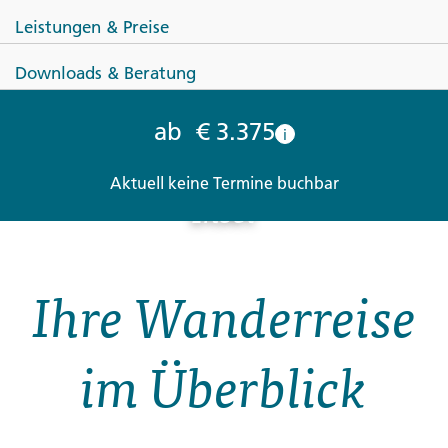
Leistungen & Preise
Downloads & Beratung
IRLAND
ab
€ 3.375
i
Irland ─ aktiv über die grüne
Aktuell keine Termine buchbar
Insel
Ihre Wanderreise
im Überblick