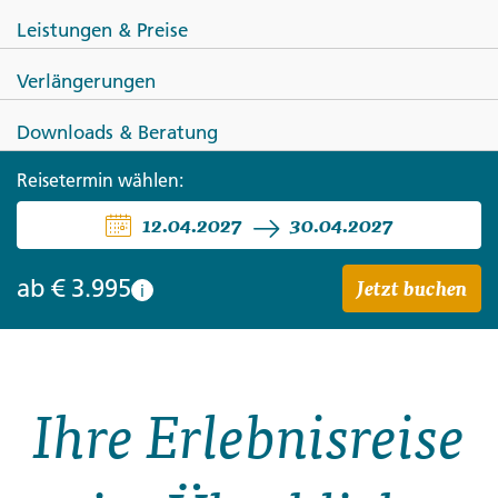
Leistungen & Preise
Verlängerungen
INDONESIEN
Downloads & Beratung
Indonesische Vielfalt auf
Reisetermin wählen:
12.04.2027
30.04.2027
Sumatra, Java und Bali
Jetzt buchen
ab
€ 3.995
i
Ihre Erlebnisreise