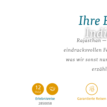
Ihre 
Ind
Rajasthan ─ 
eindrucksvollen 
was wir sonst nu
erzähl
12
TAGE
Erlebnisreise
Garantierte Reisen
2850058