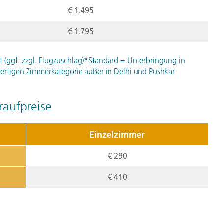
€ 1.495
Stationen:
1. Pushkar, Rajasthan, Indien
,
2.
€ 1.795
5. Tag:
Von J
5
t (ggf. zzgl. Flugzuschlag)*Standard = Unterbringung in
rtigen Zimmerkategorie außer in Delhi und Pushkar
Wir machen uns auf den W
Venedig des Ostens. Unte
aufpreise
Tempel von Ranakpur, der
Tagesverlauf
ansehen
Einzelzimmer
Stationen:
€ 290
1. Jojawar, Rajasthan 306022, I
Rajasthan, Indien
€ 410
6. Tag:
Udaip
6