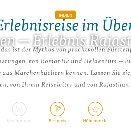
INDIEN
Erlebnisreise im Übe
ien ─ Erlebnis Rajas
das ist der Mythos von prachtvollen Fürste
Festungen, von Romantik und Heldentum ─ ku
r aus Märchenbüchern kennen. Lassen Sie si
en, von Ihrem Reiseleiter und von Rajasthan 
Kleingruppe
Bestpreis
Höhepunkte