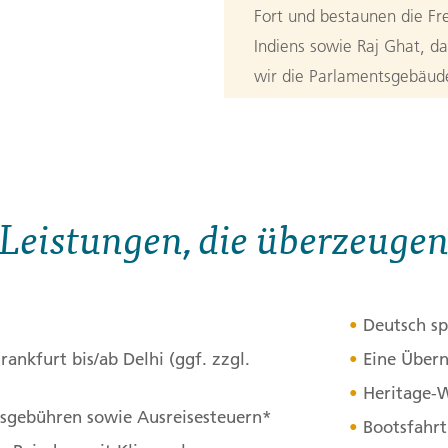
Fort und bestaunen die F
Indiens sowie Raj Ghat, 
wir die Parlamentsgebäude
das Qutub-Minar an, ein sc
Ein spannender erster Tag 
3. Tag:
Von D
3
Leistungen, die überzeuge
Heute starten wir den Tag
lehnen uns zurück und be
Treiben im Zug. In Ajmer 
Deutsch sp
in die heilige Stadt Pushk
ankfurt bis/ab Delhi (ggf. zzgl.
Eine Übern
Wüste Thar gelegen. Diese
Heritage-
sehr hohen Rang ein. Beso
itsgebühren sowie Ausreisesteuern*
Bootsfahrt
Pilgern anzutreffen. Am 