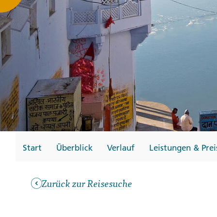
Gutscheine
Messen und Veransta
Notfallteam und
Krisenmanagement
Start
Überblick
Verlauf
Leistungen & Prei
Zurück zur Reisesuche