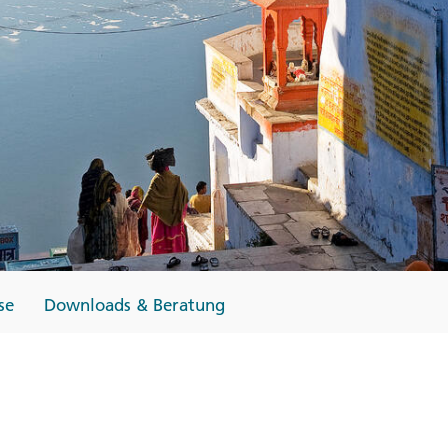
Finnland
Monteneg
ltungen
→
→
→
se
Downloads & Beratung