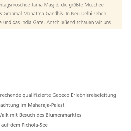
reitagsmoschee Jama Masjid, die größte Moschee
das Grabmal Mahatma Gandhis. In Neu-Delhi sehen
 und das India Gate. Anschließend schauen wir uns
hönes Beispiel für die indo-islamische Architektur.
endet. (F)
elhi über Ajmer nach Pushkar
n
 mit einer frühen Zugfahrt von Delhi nach Ajmer. Wir
obachten während der rund 7-stündigen Fahrt das
angekommen, wartet bereits der Bus auf uns, um uns
rechende qualifizierte Gebeco Erlebnisreiseleitung
ar zu bringen, idyllisch an einem See inmitten der
achtung im Maharaja-Palast
r Pilgerort nimmt in der Hierarchie der Hindus einen
Walk mit Besuch des Blumenmarktes
nders zum Pushkarfest sind hier tausende von
 auf dem Pichola-See
Nachmittag besuchen wir den Brahma-Tempel, der als