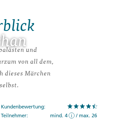
rblick
than
npalästen und
rzum von all dem,
ch dieses Märchen
selbst.
Kundenbewertung:
Teilnehmer:
mind. 4
/
max. 26
i