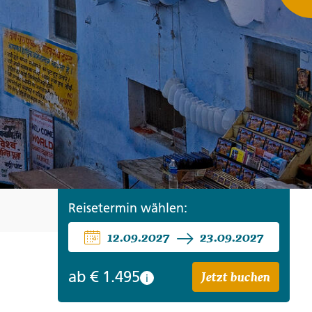
ro
Zypern
Reisefinder öffnen
Beratung
+49 (0) 431 5446-0
Reisefinder öffnen
Beratung
+49 (0) 431 5446-0
Reisefinder öffnen
Beratung
+49 (0) 431 5446-0
Reisetermin wählen:
12.09.2027
23.09.2027
Jetzt buchen
ab
€ 1.495
i