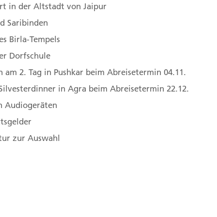
nd schlendern um den Pushkar-See. 15 km (F)
rt in der Altstadt von Jaipur
d Saribinden
es Birla-Tempels
hans, das Pushkarfest! Dabei sein, mitten im bunten
er Dorfschule
n 04.11. macht es möglich.
n am 2. Tag in Pushkar beim Abreisetermin 04.11.
 Silvesterdinner in Agra beim Abreisetermin 22.12.
n Audiogeräten
than, Indien
,
3. Pushkar, Rajasthan, Indien
ttsgelder
ushkar nach Jojawar
atur zur Auswahl
 Route führt uns heute nach Jojawar. Hier bleibt
e Basarstädtchen bei einem Spaziergang zu
fbewohnern in Kontakt zu kommen. 160 km (F)