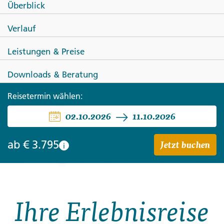
Überblick
Verlauf
Leistungen & Preise
Downloads & Beratung
Reisetermin wählen:
02.10.2026
11.10.2026
KANADA
Jetzt buchen
ab
€ 3.795
Höhepunkte Westkanadas
i
Ihre Erlebnisreise