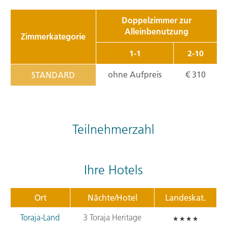
Doppelzimmer zur
Alleinbenutzung
Zimmerkategorie
1-1
2-10
ohne Aufpreis
€ 310
STANDARD
Teilnehmerzahl
Ihre Hotels
Ort
Nächte/Hotel
Landeskat.
Toraja-Land
3 Toraja Heritage