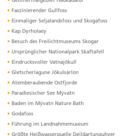
Geothermalgebiet Haukadalur
Faszinierender Gullfoss
Einmaliger Seljalandsfoss und Skogafoss
Kap Dyrholaey
Besuch des Freilichtmuseums Skogar
Ursprünglicher Nationalpark Skaftafell
Eindrucksvoller Vatnajökull
Gletscherlagune Jökulsárlón
Atemberaubende Ostfjorde
Paradiesischer See Mývatn
Baden im Mývatn Nature Bath
Godafoss
Führung im Landnahmemuseum
Größte Heißwasserquelle Deildartunguhver