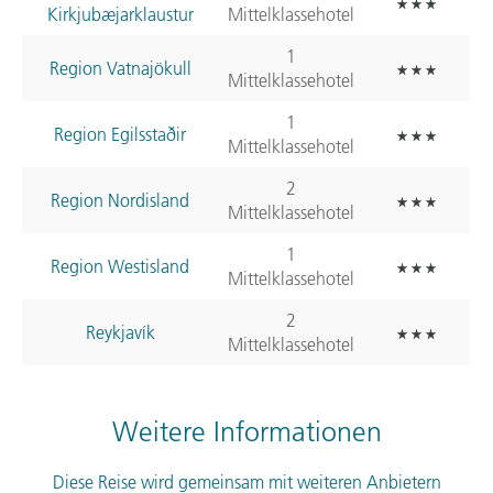
Kirkjubæjarklaustur
Mittelklassehotel
1
Region Vatnajökull
Mittelklassehotel
1
Region Egilsstaðir
Mittelklassehotel
2
Region Nordisland
Mittelklassehotel
1
Region Westisland
Mittelklassehotel
2
Reykjavík
Mittelklassehotel
Weitere Informationen
Diese Reise wird gemeinsam mit weiteren Anbietern