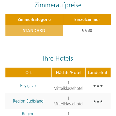
Zimmeraufpreise
Zimmerkategorie
Einzelzimmer
€ 680
STANDARD
Ihre Hotels
Ort
Nächte/Hotel
Landeskat.
1
Reykjavík
Mittelklassehotel
1
Region Südisland
Mittelklassehotel
Region
1