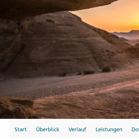
Gutscheine
Messen und Veransta
Notfallteam und
Krisenmanagement
Start
Überblick
Verlauf
Leistungen
Do