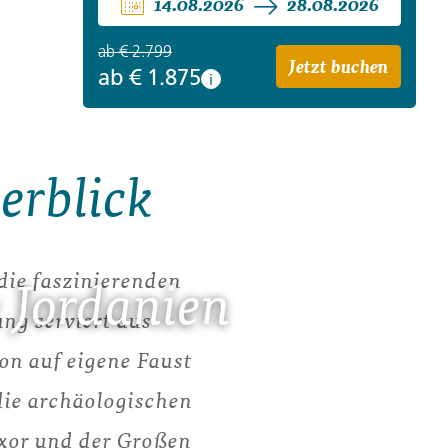
14.08.2026
28.08.2026
ab
€ 2.799
Jetzt buchen
ab
€ 1.875
i
erblick
die faszinierenden
 Jordanien
ng serviert aus
on auf eigene Faust
die archäologischen
uxor und der Großen