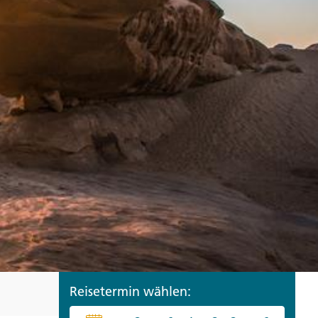
ro
Zypern
Reisefinder öffnen
Beratung
+49 (0) 431 5446-0
Reisefinder öffnen
Beratung
+49 (0) 431 5446-0
Reisefinder öffnen
Beratung
+49 (0) 431 5446-0
Reisetermin wählen: