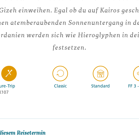
izeh einweihen. Egal ob du auf Kairos gesc
einen atemberaubenden Sonnenuntergang in de
rdanien werden sich wie Hieroglyphen in de
festsetzen.
re-Trip
Classic
Standard
FF 3 
X107
diesem Reisetermin