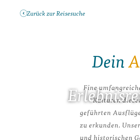
Zurück zur Reisesuche
Dein
A
Eine umfangreiche
Erlebnisr
Kulturen diese
geführten Ausflüge
zu erkunden. Unser
und historischen G