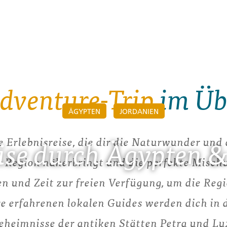
dventure-Trip
im Üb
ÄGYPTEN
JORDANIEN
 Erlebnisreise, die dir die Naturwunder und 
eise durch Ägypten &
r Region näherbringt und die perfekte Mischu
n und Zeit zur freien Verfügung, um die Regi
e erfahrenen lokalen Guides werden dich in 
eheimnisse der antiken Stätten Petra und L