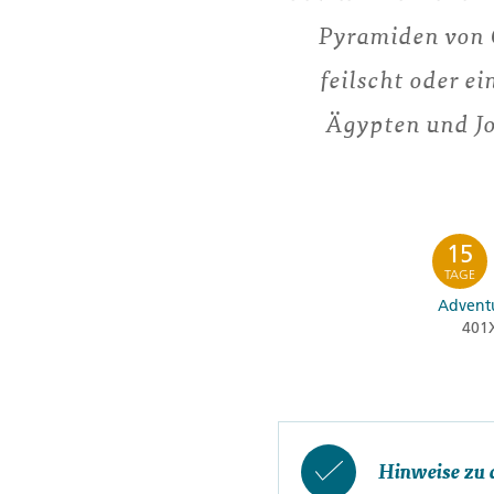
Pyramiden von G
feilscht oder 
Ägypten und Jo
15
TAGE
Adventu
401
Hinweise zu 