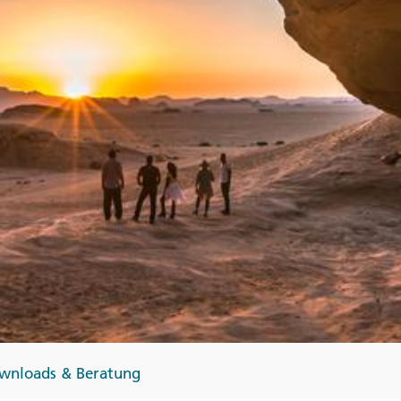
Finnland
Monteneg
ltungen
→
→
→
wnloads & Beratung