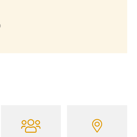
)
f Giza and the Sphinx before a guided tour of The
rnight train to Aswan. (F) (A)
on Gizeh und der Sphinx
Guided Tour