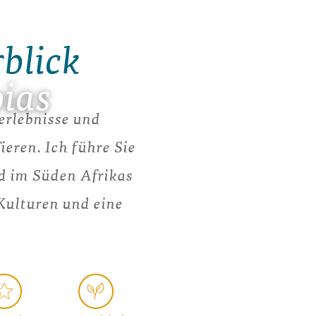
rblick
ias
erlebnisse und
eren. Ich führe Sie
d im Süden Afrikas
 Kulturen und eine