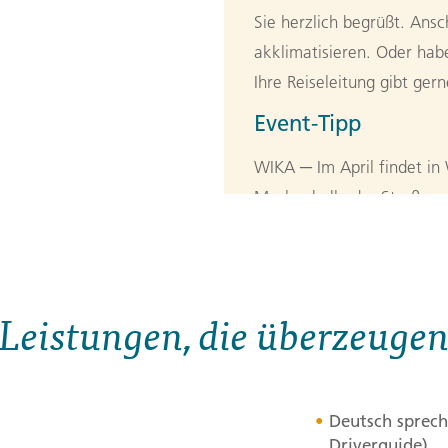
Sie herzlich begrüßt. Ansc
akklimatisieren. Oder hab
Ihre Reiseleitung gibt gern
Event-Tipp
WIKA ─ Im April findet in
Maskenball oder Straßenum
3. Tag:
Von W
3
Auf einer Stadtrundfahrt f
Leistungen, die überzeuge
noch an die deutsche Kolon
dem vorwiegend die bantu
wir die Penduka-Fraueniniti
Deutsch sprech
Frauen verschiedene Hand
Driverguide)