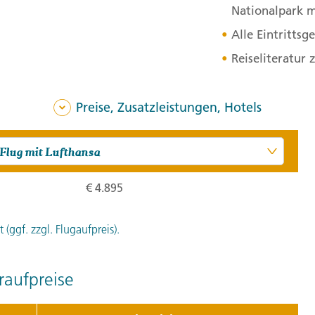
treffen wir dann auf ein
Nationalpark m
Normalerweise stehen die 
Alle Eintritts
Landschaft, hier haben s
Reiseliteratur
Dann der Fish River Canyo
entscheiden! Auf jeden Fa
Preise, Zusatzleistungen, Hotels
zweitgrößten Schluchtens
Fotoabend! 430 km (F, A)
Tagesverlauf
ansehen
€ 4.895
Stationen:
1. Keetmanshoop, Namibia
,
2. 
(ggf. zzgl. Flugaufpreis).
5. Tag:
Vom F
5
aufpreise
Wir fangen heute an bei 
Lüderitz. An das raue Kli