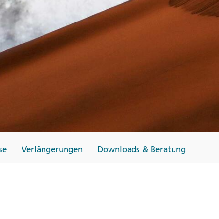
Finnland
Monteneg
ltungen
→
→
→
se
Verlängerungen
Downloads & Beratung