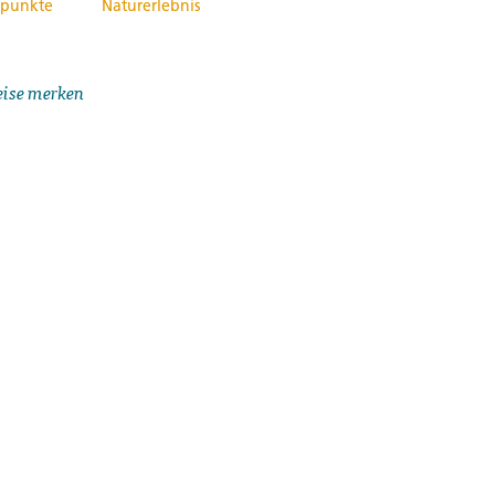
punkte
Naturerlebnis
eise merken