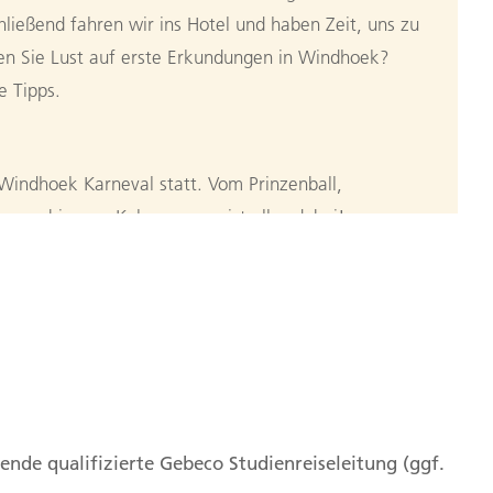
hließend fahren wir ins Hotel und haben Zeit, uns zu
en Sie Lust auf erste Erkundungen in Windhoek?
e Tipps.
 Windhoek Karneval statt. Vom Prinzenball,
zug bis zum Kehraus ─ es ist alles dabei!
indhoek in die Kalahari-Wüste
ällt uns schnell auf: Vieles in Windhoek erinnert
n
ialzeit. Als Kontrast dazu der Stadtteil Katutura, in
sprachige Bevölkerungsgruppe lebt. Hier besuchen
ative. Im Selbsthilfeprojekt lernen hilfsbedürftige
ende qualifizierte Gebeco Studienreiseleitung (ggf.
arbeiten wie Nähen oder Flechten, damit Sie mit