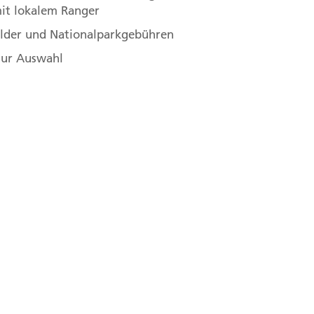
e ungewöhnliche Ansammlung der Baumaloen.
it lokalem Ranger
bis zu fünf Meter hohen Pflanzen einzeln in der
gelder und Nationalparkgebühren
ich mehr als 250 Exemplare zusammengefunden.
 zur Auswahl
n: Highlight des Tages oder schon der Reise? Sie
ll bietet der Spaziergang entlang des Randes des
ystems weltweit genug Stoff für einen ganzen
Fish River Canyon, Namibia
ish River Canyon nach Lüderitz
Aus, einem kleinen Ort auf unserem Weg nach
ma mussten sich die Wildpferde über Generationen