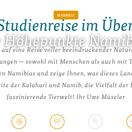
NAMIBIA
Studienreise im Übe
e Höhepunkte Namib
r auf eine Reise voller beeindruckender Natur
ngen ─ sowohl mit Menschen als auch mit Ti
n Namibias und zeige Ihnen, was dieses Lan
te der Kalahari und Namib, die Vielfalt der
faszinierende Tierwelt! Ihr Uwe Müseler