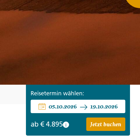
ro
Zypern
Reisefinder öffnen
Beratung
+49 (0) 431 5446-0
Reisefinder öffnen
Beratung
+49 (0) 431 5446-0
Reisefinder öffnen
Beratung
+49 (0) 431 5446-0
Reisetermin wählen:
05.10.2026
19.10.2026
Jetzt buchen
ab
€ 4.895
i