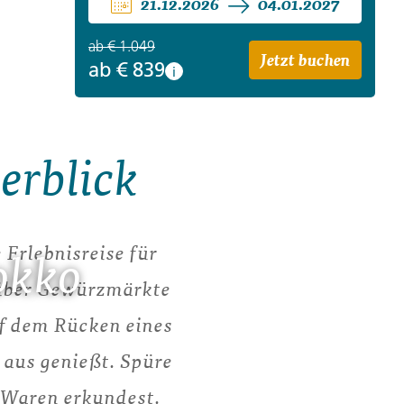
21.12.2026
04.01.2027
ab
€ 1.049
Jetzt buchen
ab
€ 839
i
erblick
 Erlebnisreise für
okko
 über Gewürzmärkte
f dem Rücken eines
 aus genießt. Spüre
r Waren erkundest.