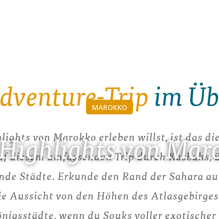
dventure-Trip
im Üb
MAROKKO
ights von Marokko erleben willst, ist das die
 Highlights von Mar
auf diesem umfassenden Trip durch Kasbahs,
ende Städte. Erkunde den Rand der Sahara au
ie Aussicht von den Höhen des Atlasgebirges
önigsstädte, wenn du Souks voller exotische