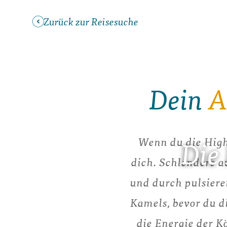
Zurück zur Reisesuche
Dein
A
Wenn du die Highl
Die
dich. Schlendere 
und durch pulsier
Kamels, bevor du d
die Energie der K