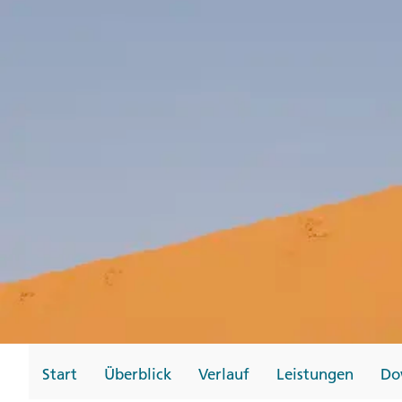
Gutscheine
Messen und Veransta
Notfallteam und
Krisenmanagement
Start
Überblick
Verlauf
Leistungen
Do