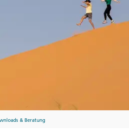
Finnland
Monteneg
ltungen
→
→
→
wnloads & Beratung