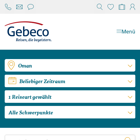
Chat öffnen
Reisekonfi
Mein
Menü
Oman
Beliebiger Zeitraum
1 Reiseart gewählt
Alle Schwerpunkte