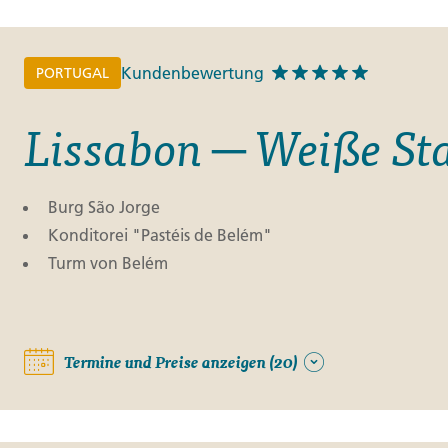
Finnland
Monteneg
ltungen
→
Kundenbewertung
PORTUGAL
→
Lissabon ─ Weiße St
→
Burg São Jorge
Konditorei "Pastéis de Belém"
Turm von Belém
Termine und Preise anzeigen (20)