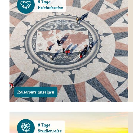
8 Tage
Erlebnisreise
Reiseroute anzeigen
8 Tage
Studienreise