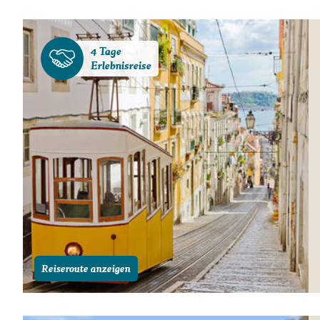
Gutscheine
Messen und Veransta
4 Tage
Notfallteam und
Erlebnisreise
Krisenmanagement
Reiseroute anzeigen