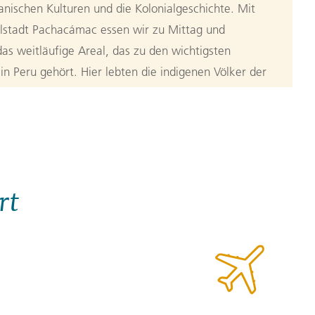
anischen Kulturen und die Kolonialgeschichte. Mit
elstadt Pachacámac essen wir zu Mittag und
as weitläufige Areal, das zu den wichtigsten
n Peru gehört. Hier lebten die indigenen Völker der
, M)
s moderne Viertel am Ozean
linarischen Erkundungstour durch Miraflores und
rt
chönsten und unkonventionellsten Künstlerviertel
ichkeiten (Huariques) sind bei Einheimischen und
nen hier probiert werden! Lima hat sich zu einem
kelt, was wir im Laufe des Tages feststellen
chen wir das Atelier des berühmten Bildhauers
ige Galerienhaus mit Ausblick über den Ozean bietet