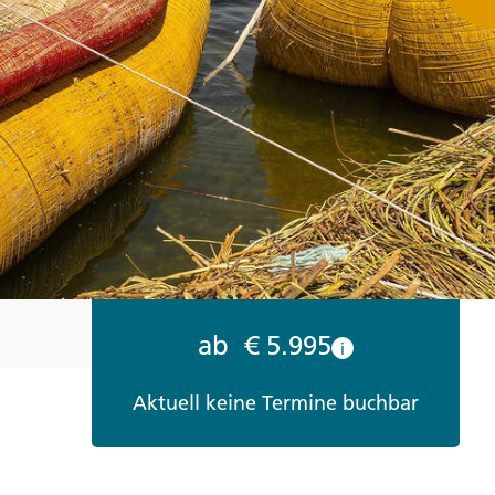
ro
Zypern
Reisefinder öffnen
Beratung
+49 (0) 431 5446-0
Reisefinder öffnen
Beratung
+49 (0) 431 5446-0
Reisefinder öffnen
Beratung
+49 (0) 431 5446-0
ab
€ 5.995
i
Aktuell keine Termine buchbar