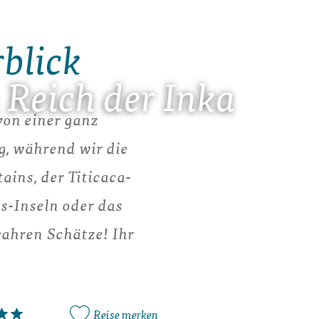
rblick
 Reich der Inka
von einer ganz
g, während wir die
ins, der Titicaca-
as-Inseln oder das
ahren Schätze! Ihr
Reise merken