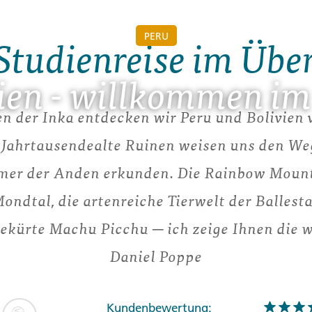
PERU
Studienreise im Übe
ien - willkommen im
n der Inka entdecken wir Peru und Bolivien 
 Jahrtausendealte Ruinen weisen uns den We
er der Anden erkunden. Die Rainbow Mounta
Mondtal, die artenreiche Tierwelt der Ballest
kürte Machu Picchu ─ ich zeige Ihnen die w
Daniel Poppe
Kundenbewertung: