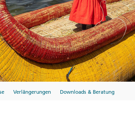
Finnland
Monteneg
ltungen
→
→
→
se
Verlängerungen
Downloads & Beratung