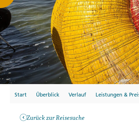
Gutscheine
Messen und Veransta
Notfallteam und
Krisenmanagement
Start
Überblick
Verlauf
Leistungen & Prei
Zurück zur Reisesuche