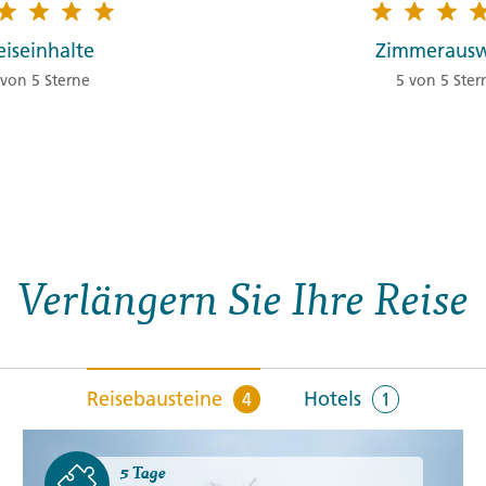
eine Fülle an Gemälden u
an der Ozeanpromenade zu 
eiseinhalte
Zimmeraus
 von 5 Sterne
5 von 5 Ster
4. Tag:
Von L
4
Nach dem Frühstück geht 
Hacienda San José, ursprün
Landsitz. Heute ist es ei
genießen wir die entspan
Verlängern Sie Ihre Reise
anschließend die Katakom
Bewohner im 17. und 18. J
Tagesverlauf
ansehen
Reisebausteine
Hotels
4
1
Stationen:
1. Lima, Peru
,
2. Paracas, Peru
5 Tage