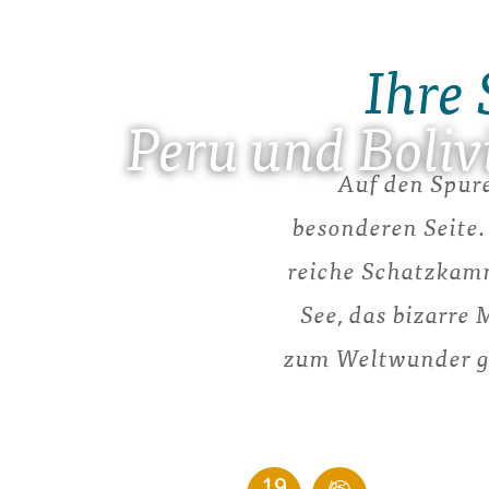
Ihre 
Peru und Boliv
Auf den Spure
besonderen Seite.
reiche Schatzkamm
See, das bizarre 
zum Weltwunder ge
19