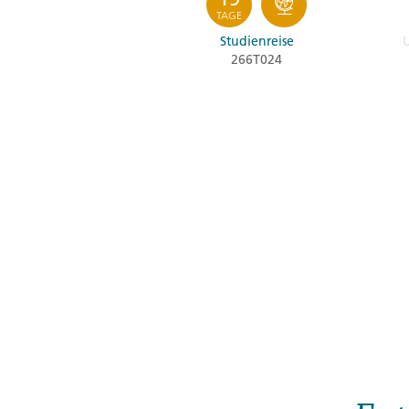
TAGE
Studienreise
266T024