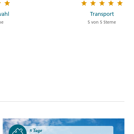
nd monumentalen Skulpturen, die auch in Parks oder
finden sind. (F)
wahl
Transport
ne
5 von 5 Sterne
ima nach Paracas
es nach Paracas. Unterwegs halten wir an der Casa
glich ein Jesuitenkloster und später ein privater
n denkmalgeschütztes Museum und Hotel. Hier
nte Atmosphäre bei einem Mittagessen und können
ben aufsuchen, die das beschwerliche Leben der
ahrhundert zeigen. 260 km (F, M)
5 Tage