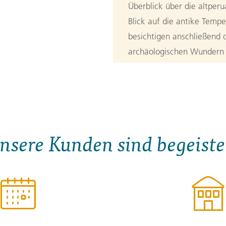
Überblick über die altperu
Blick auf die antike Temp
besichtigen anschließend d
archäologischen Wundern i
Moche, Huari und Inka. (F
3. Tag:
Lima
3
Wir starten zu unserer ku
nsere Kunden sind begeiste
Barranco, dem vielleicht s
Limas. Verschiedene Köstl
Reisenden beliebt und kön
Mekka für Gourmets entwic
werden. Im Anschluss besu
Victor Delfin. Das ehemal