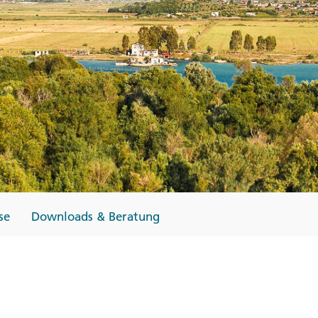
Finnland
Monteneg
ltungen
→
→
→
se
Downloads & Beratung