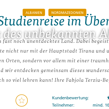
ALBANIEN
NORDMAZEDONIEN
Studienreise im Übe
z des unbekannten A
n fast noch unentdecktes Land. Dabei begeist
e nicht nur mit der Hauptstadt Tirana und 
en Orten, sondern vor allem mit einer traumh
d wir entdecken gemeinsam dieses wundersc
ch so viel lehren kann! Ihre Fabjola Terziu-Be
Kundenbewertung:
Teilnehmer:
mind. 1