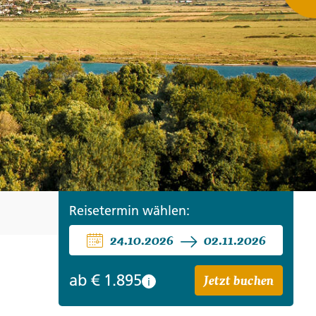
ro
Zypern
Reisefinder öffnen
Beratung
+49 (0) 431 5446-0
Reisefinder öffnen
Beratung
+49 (0) 431 5446-0
Reisefinder öffnen
Beratung
+49 (0) 431 5446-0
Reisetermin wählen:
24.10.2026
02.11.2026
Jetzt buchen
ab
€ 1.895
i