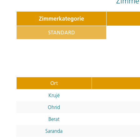
Zimmer
Zimmerkategorie
STANDARD
Ort
Krujë
Ohrid
Berat
Saranda