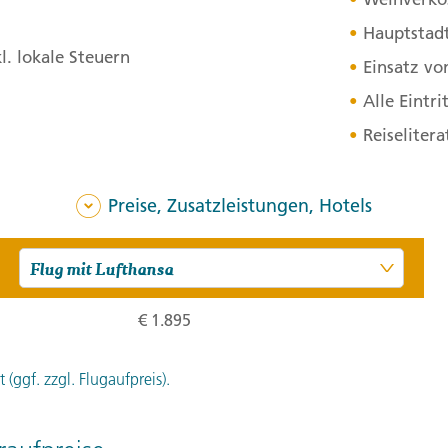
See. Im Kloster Sveti Nau
Hauptstadt
der Mönch Naum schon 895
. lokale Steuern
Einsatz vo
hier begraben liegt. Noch
Alle Eintri
Leben. 205 km (F, A)
Reiseliter
Tagesverlauf
ansehen
Stationen:
Preise, Zusatzleistungen, Hotels
1. Kreis Kruja, Albanien
,
2. Krei
3. Tag:
Einma
3
Die Faszination Ohrid-See 
€ 1.895
erklären. Am Morgen tref
Weg, die Stadt und den Se
(ggf. zzgl. Flugaufpreis).
Ohrid-Perlen an. Auch die 
Samoil am heiligen See w