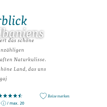
rblick
lbaniens
ert das schöne
unzähligen
aften Naturkulisse.
höne Land, das uns
gaj
Reise merken
0
/
max. 20
i