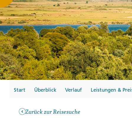
Gutscheine
Messen und Veransta
Notfallteam und
Krisenmanagement
Start
Überblick
Verlauf
Leistungen & Prei
Zurück zur Reisesuche