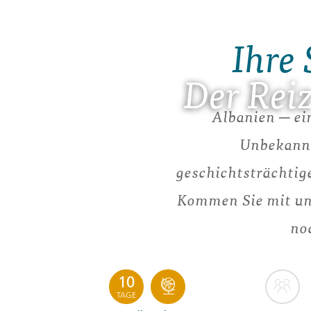
Ihre 
Der Rei
Albanien ─ ei
Unbekannt
geschichtsträchtig
Kommen Sie mit un
no
10
TAGE