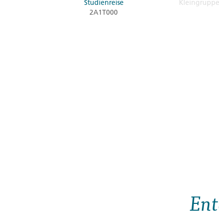
Studienreise
Kleingrupp
2A1T000
Ent