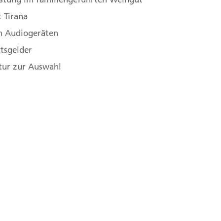
m, einer UNESCO-Welterbestätte, erfahren wir, dass
 Tirana
 das später ihm gewidmete Kloster gründete und
n Audiogeräten
 heute erzählen uns uralte Fresken aus seinem
ttsgelder
atur zur Auswahl
s Elbasan, Albanien
,
3. Ohridsee
,
4. Ohrid, Nordmazedonien
liger Ohrid-See
lässt sich am Besten von einem örtlichen Reiseführer
fen wir auf unseren Guide und machen uns auf den
e zu erkunden. Wir schauen uns die einzigartigen
Kirche Sveta Sofija und die Zitadelle des Zaren
ecken unser Interesse. Während einer kurzen