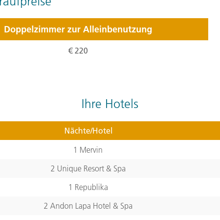
aufpreise
Bootsfahrt können wir uns
des Ohrid-Sees, dahinter 
Doppelzimmer zur Alleinbenutzung
Nationalparks. Später ver
€ 220
beisammen und lassen uns
Lecker! Der Rest des Nach
Tagesverlauf
ansehen
Ihre Hotels
Stationen:
1. Ohridsee
,
2. Ohrid, Mazedon
Nächte/Hotel
Nordmazedonien
1 Mervin
4. Tag:
Von O
4
2 Unique Resort & Spa
1 Republika
Wir kehren nach Albanien 
zahllosen kleinen Seen in 
2 Andon Lapa Hotel & Spa
angekommen erkunden wir 