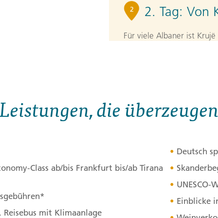
2. Tag:
Von K
2
Für viele Albaner ist Krujë
Skanderbeg den Truppen d
Festung werden die Taten
Krujës erfahren wir etwas
besuchen einen ganz spezie
Leistungen, die überzeuge
albanische Handwerkskunst
natürlich Materialien ver
nach Elbasan, entstanden 
Deutsch sp
antiken Handelsroute auf
von außen die Stadtmauer,
onomy-Class ab/bis Frankfurt bis/ab Tirana
Skanderbeg
Königsmoschee aus dem Jah
UNESCO
-W
itsgebühren*
anschließend, uns in ihr
Einblicke i
Grenze nach Nordmazedoni
. Reisebus mit Klimaanlage
Weinverko