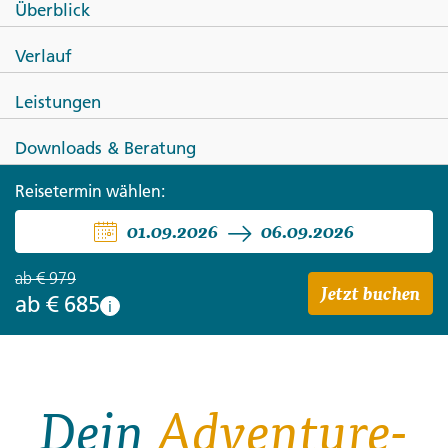
Überblick
Von Korfu nach Athen - Meteora
Verlauf
& Smaragdinsel
Leistungen
Downloads & Beratung
Reisetermin wählen:
01.09.2026
06.09.2026
ab
€ 979
Jetzt buchen
ab
€ 685
i
Dein
Adventure-