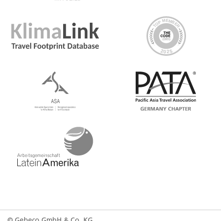
Venetian elegance. Wander through narrow
cobblestone streets lined with colorful neoclassical
buildings, uncover hidden squares and lively cafes, and
soak up the timeless beauty of this enchanting town.
Whether you're browsing local boutiques, visiting
historic landmarks, or simply enjoying the vibrant
morning atmosphere, this cultural journey is the perfect
start to your day.
In the evening, lace up your hiking boots for the Agios
Gordios Sunset Hike. This scenic trail offers stunning
views of the island bathed in golden light as the sun sets
over the sea. And for those craving an extra thrill,
there’s a cliff jumping opportunity at sunset—an
unforgettable experience for the adventurous! Get
ready for a perfect blend of natural beauty, adrenaline,
and epic views
Day 3 Corfu
© Gebeco GmbH & Co. KG