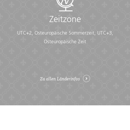
• Fleece top/sweater
• Footwear
• Hat
Zeitzone
• Headphones (Noise-cancelling recommended)
• Locks for bags
UTC+2, Osteuropäische Sommerzeit, UTC+3,
• Long pants/jeans
• Moneybelt
Osteuropäische Zeit
• Outlet adapter
• Personal entertainment (Reading and writing
materials, cards, music player, etc.)
• Reusable water bottle
• Shirts/t-shirts
Zu allen Länderinfos
• Sleepwear
• Small travel towel
• Sunglasses
• Swimwear
• Watch and alarm clock
• Waterproof backpack cover
• Windproof rain jacket
Health & Safety: