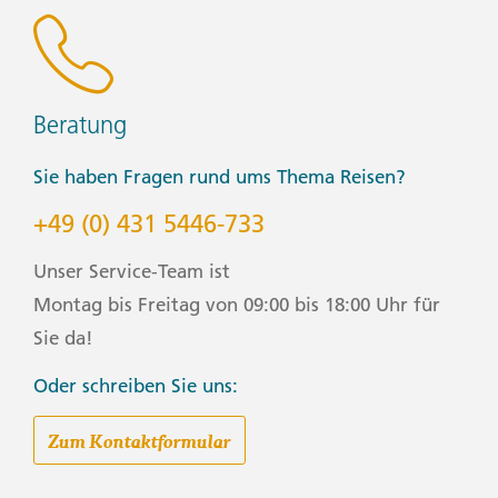
- Schloss Achilleion, Museum und Garten (10EUR pro
Person)
- Archäologisches Museum (3EUR pro Person)
- Tempel der Artemis (Gratis)
Beratung
Start / Finish
Sie haben Fragen rund ums Thema Reisen?
Corfu nach Athens
+49 (0) 431 5446-733
What's Included
Unser Service-Team ist
Dein G-for-Good-Moment: Besuch bei Shedia Home und
Montag bis Freitag von 09:00 bis 18:00 Uhr für
ein Getränk, Athens
Sie da!
Dein First-Night-Out-Moment: Begegne neuen
Freunden
Oder schreiben Sie uns:
Dein Welcome-Moment: Anreise und
Begrüßungstreffen
Zum Kontaktformular
Dein Big-Night-Out-Moment: Einen draufmachen,
Athens. Sunset Corfu Achilleion Trail Hike. Meteora
Monasteries hike from Kalabaka. Orientation walk of