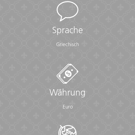
• Passport (required) (With photocopies)
• Vouchers and pre-departure information (required)
• Visas or vaccination certificates (With photocopies)
Sprache
Essentials:
• Toiletries (required) (Shampoo, bodywash, soap, etc.)
Griechisch
• Binoculars (optional)
• Camera (With extra memory cards and batteries)
• Cash, credit and debit cards
• Day pack (Used for daily excursions or short
overnights)
• Ear plugs
• First-aid kit (should contain lip balm with sunscreen,
Währung
sunscreen, whistle, Aspirin, Ibuprofen, bandaids/plasters,
tape, anti-histamines, antibacterial gel/wipes, antiseptic
cream, Imodium or similar tablets for mild cases of
Euro
diarrhea, rehydration powder, water purification tablets
or drops, insect repellent, sewing kit, extra prescription
drugs you may be taking)
• Flashlight/torch (Headlamps are ideal)