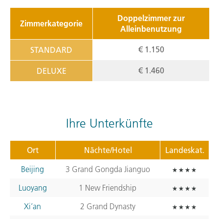
Doppelzimmer zur
Zimmerkategorie
Alleinbenutzung
€ 1.150
STANDARD
€ 1.460
DELUXE
Ihre Unterkünfte
Ort
Nächte/Hotel
Landeskat.
Beijing
3 Grand Gongda Jianguo
Luoyang
1 New Friendship
Xi’an
2 Grand Dynasty