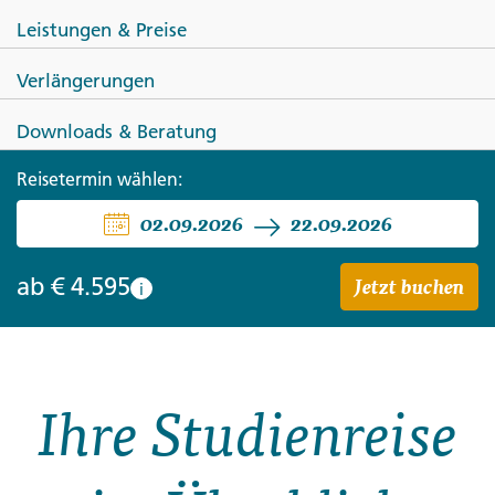
Leistungen & Preise
Verlängerungen
Downloads & Beratung
CHINA
Reisetermin wählen:
China - das Reich der Mitte
02.09.2026
22.09.2026
Jetzt buchen
ab
€ 4.595
i
Ihre Studienreise