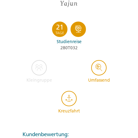
Yajun
21
TAGE
Studienreise
280T032
Kleingruppe
Umfassend
Kreuzfahrt
Kundenbewertung: