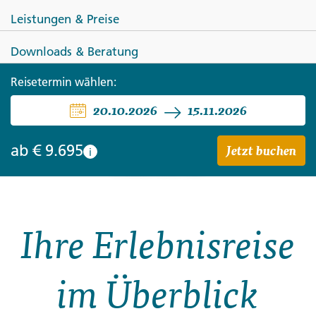
Leistungen & Preise
Downloads & Beratung
NEUSEELAND
Reisetermin wählen:
Neuseeland bewusst erleben
20.10.2026
15.11.2026
von Christchurch nach
Jetzt buchen
ab
€ 9.695
i
Auckland
Ihre Erlebnisreise
im Überblick