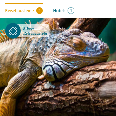
Reisebausteine
2
Hotels
1
5 Tage
Reisebaustein