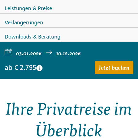
Leistungen & Preise
Verlängerungen
Downloads & Beratung
ECUADOR
03.01.2026
10.12.2026
Ecuador privat erleben
Jetzt buchen
ab
€ 2.795
i
Ihre Privatreise im
Überblick