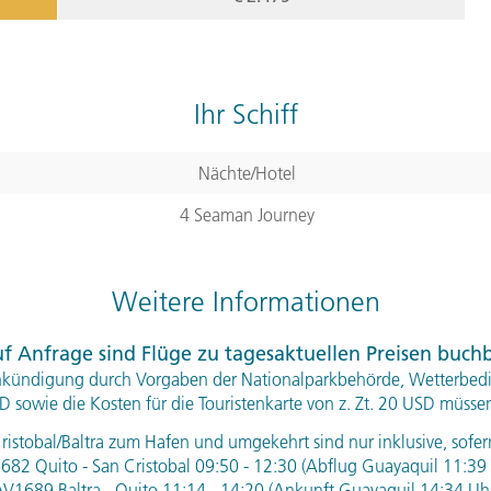
Korallenriff mit bunt sch
sollten Sie Ihre Postkarten
skurillste Poststelle der
anders sind - wir können a
Ihr Schiff
M, A)
Nächte/Hotel
Tagesverlauf
ansehen
4 Seaman Journey
Stationen:
1. Floreana, Ecuador
,
2. Isla Fl
Weitere Informationen
5. Tag:
Heimr
5
f Anfrage sind Flüge zu tagesaktuellen Preisen buch
Auf Santa Cruz besuchen 
kündigung durch Vorgaben der Nationalparkbehörde, Wetterbedi
D
sowie die Kosten für die Touristenkarte von z. Zt. 20
USD
müssen 
Naturparadies Galápagos k
Wissenswerte über den Sch
Cristobal/Baltra zum Hafen und umgekehrt sind nur inklusive, sofer
82 Quito - San Cristobal 09:50 - 12:30 (Abflug Guayaquil 11:39
Wir werden zum Flughafen B
V1689 Baltra - Quito 11:14 - 14:20 (Ankunft Guayaquil 14:34 Uh