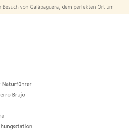
m Besuch von Galápaguera, dem perfekten Ort um
hildkröten in freier Natur zu erleben. Am Nachmittag
strand Cerro Brujo, so wie es auch Charles Darwin
n Lavafelsen empfangen uns die Lavaeidechsen, die
erroten Kopfes tragen. Ornitologen erfreuen sich
n
ttvögeln und den berühmten Blaufußtölpeln. Zum
Chance, per Kayak oder beim Schnorcheln das
. (F, M, A)
r Naturführer
nola
erro Brujo
n öffnen, erwartet uns der Blick auf die Gardner
na
. Die Stars des heutigen Tages sind die Seelöwen.
ns Wasser traut kann sich sicher sein, die
chungsstation
ner aus nächster Nähe kennenzulernen. Das Wasser