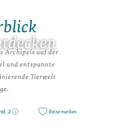
rblick
ntdecken
s Archipels auf der
el und entspannte
inierende Tierwelt
ge.
Reise merken
nd. 2
i