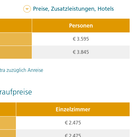
ist so klar, dass man ebe
Preise, Zusatzleistungen, Hotels
sehen kann. Unvergesslich
die Albatrosse von den Fel
Personen
Hauptattraktion ist aber 
€ 3.595
hohen Fontänen in den Him
A)
€ 3.845
4. Tag:
Flore
4
tra zuzüglich Anreise
Über Nacht haben wir Flo
aufpreise
begrüßen uns die einheimi
weiter über die Insel und
Einzelzimmer
zwei Strände mit verschie
uns unsere Reiseleitung. 
€ 2.475
Schnorchelspots auf Galá
€ 2.475