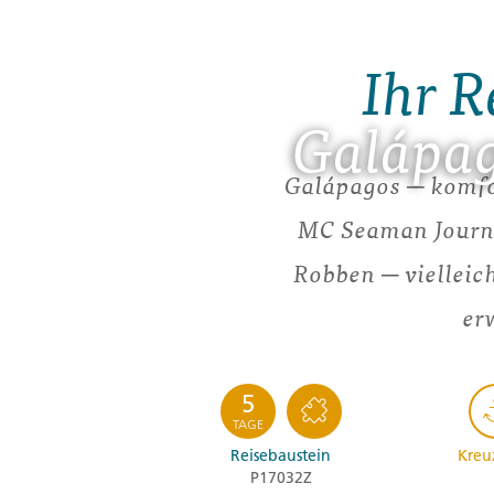
Ihr R
Galápag
Galápagos ─ komfor
MC Seaman Journe
Robben ─ vielleic
er
5
TAGE
Reisebaustein
Kreu
P17032Z