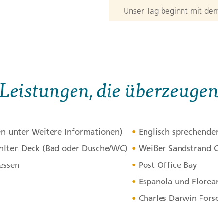
Unser Tag beginnt mit de
die riesigen Galápagos-Sc
landen wir am weißen Sand
im Jahre 1835 tat. Auf de
den Namen wegen ihres feu
Leistungen, die überzeuge
an Begegnungen mit Frega
Abschluss haben wir die 
Naturparadies zu erkunden
en unter Weitere Informationen)
Englisch sprechende
3. Tag:
Espa
3
hlten Deck (Bad oder Dusche/WC)
Weißer Sandstrand C
essen
Post Office Bay
Wenn wir morgens die Auge
Espanola und Florea
Bay auf der Insel Espanola
Wer sich zum Schnorcheln i
Charles Darwin Fors
neugierigen Meeresbewoh