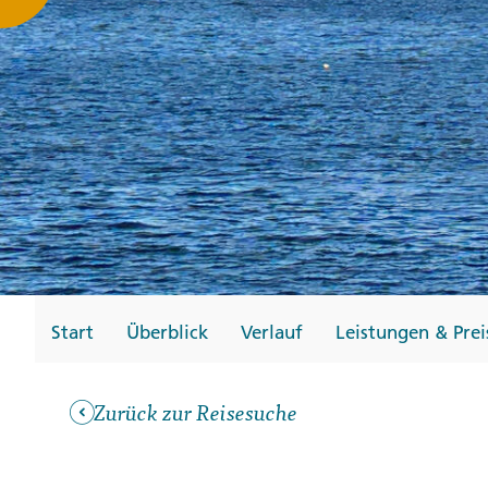
Gutscheine
Messen und Veransta
Notfallteam und
Krisenmanagement
Start
Überblick
Verlauf
Leistungen & Prei
Zurück zur Reisesuche