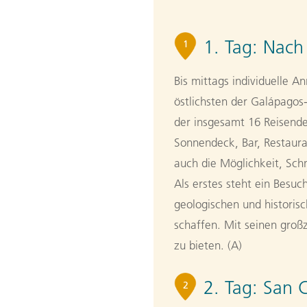
1. Tag:
Nach
1
Bis mittags individuelle A
östlichsten der Galápagos
der insgesamt 16 Reisende
Sonnendeck, Bar, Restaur
auch die Möglichkeit, Sc
Als erstes steht ein Besuc
geologischen und histori
schaffen. Mit seinen groß
zu bieten. (A)
2. Tag:
San C
2