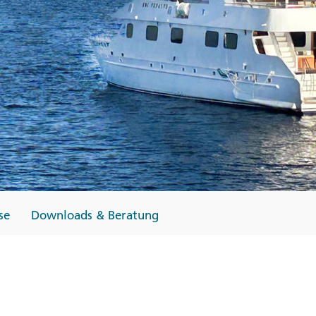
Finnland
Monteneg
ltungen
→
→
→
se
Downloads & Beratung