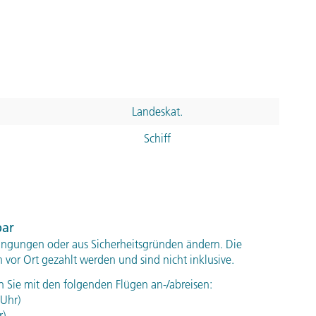
illernden Fischen sehen können. Am Nachmittag
 bereit halten, denn wir besuchen die vielleicht
 Welt. Auch wenn die "Arbeitsmethoden" hier etwas
us eigener Erfahrung sagen, dass es funktioniert. (F,
Landeskat.
Schiff
oreana, QH72+8FQ, Puerto Flores, Ecuador
eise
bar
wir die Charles-Darwin-Station. Nachdem wir das
ngungen oder aus Sicherheitsgründen ändern. Die
vor Ort gezahlt werden und sind nicht inklusive.
ennenlernen durften, erfahren wir hier alles
utz und Erhalt dieses einmaligen Fleckchens Erde.
n Sie mit den folgenden Flügen an-/abreisen:
 Uhr)
altra gebracht. Individuelle Abreise. (F)
r)