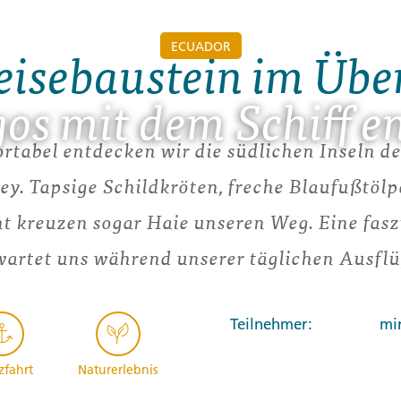
ECUADOR
eisebaustein im Übe
os mit dem Schiff e
tabel entdecken wir die südlichen Inseln de
y. Tapsige Schildkröten, freche Blaufußtölp
ht kreuzen sogar Haie unseren Weg. Eine fasz
wartet uns während unserer täglichen Ausflü
Teilnehmer:
mi
zfahrt
Naturerlebnis