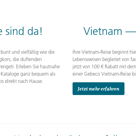
mittelalterliche 
Herbstlaubfärbu
legendäre Seidens
Ontario. Von cha
Tiere, endlose S
wilde Schönheit!
Erkunden Sie das 
Tempelgärten in 
in die fasziniere
Städten bis zu un
Drakensbergen. G
Wildreservat bis 
pulsierende Riga
einfärben. Genie
erfahren Sie mehr
Metropolen, erle
im Bilderbuch!
das Wüstenparadi
Onsen und entdec
Seidenstraße.
tosende Schauspie
 sind da!
Vietnam — 
perfekte Mischun
Zu unseren Ba
Zu unseren Ja
Zu unseren Us
Zu unserer Os
Zu unseren Sü
Zu unseren N
Gebeco.
bunt und vielfältig wie die
Ihre Vietnam‑Reise beginnt hie
gkors, die duftenden
Lebensweisen begleitet von fac
engeti. Erleben Sie hautnahe
jetzt von 100 € Rabatt mit d
 Kataloge ganz bequem als
einer Gebeco Vietnam‑Reise b
os direkt nach Hause.
Jetzt mehr erfahren