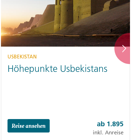
USBEKISTAN
C
Höhepunkte Usbekistans
ab
1.895
Reise ansehen
inkl. Anreise