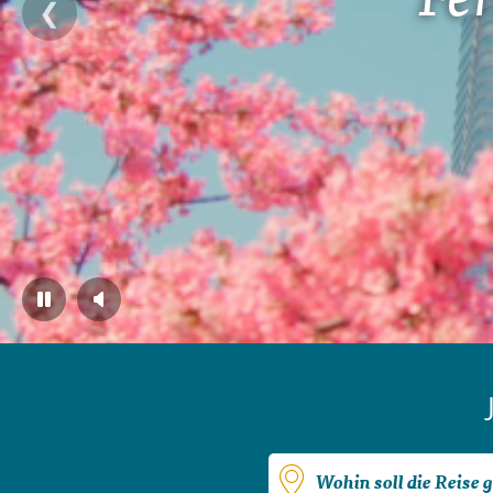
Gutscheine
❮
Messen und Veranstaltu
Notfallteam und
Krisenmanagement
Wohin soll die Reise 