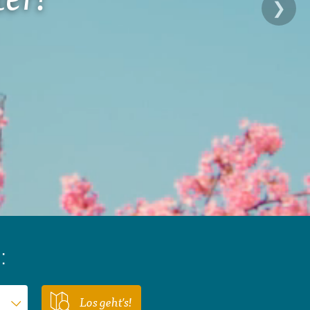
❯
Zypern
Reisefinder öffnen
Beratung
+49 (0) 431 5446-0
Reisefinder öffnen
Beratung
+49 (0) 431 5446-0
Reisefinder öffnen
Beratung
+49 (0) 431 5446-0
:
Los geht's!