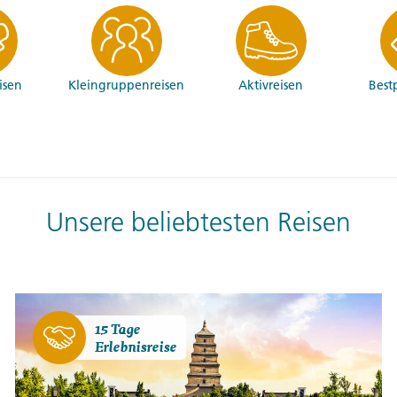
eisen
Klein­gruppen­reisen
Aktiv­reisen
Best
Unsere beliebtesten Reisen
15 Tage
Erlebnisreise