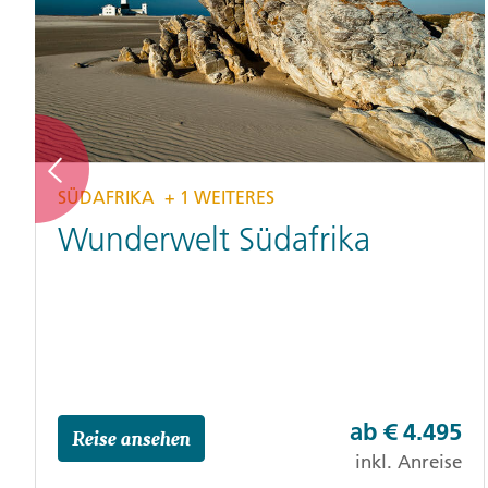
SÜDAFRIKA
+ 1 WEITERES
Wunderwelt Südafrika
ab
€ 4.495
Reise ansehen
inkl. Anreise