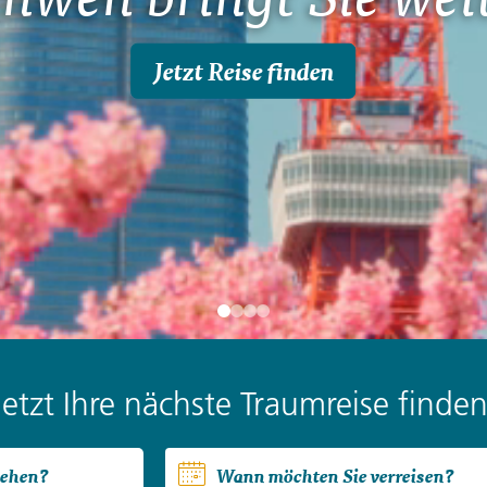
Finnland
Montenegro
ngen
→
Jetzt Reise finden
→
→
Jetzt Ihre nächste Traumreise finden
gehen?
Wann möchten Sie verreisen?