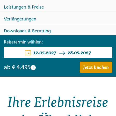
Leistungen & Preise
Verlängerungen
Downloads & Beratung
NAMIBIA
Reisetermin wählen:
Entdeckungsreise Namibia
12.05.2027
28.05.2027
Jetzt buchen
ab
€ 4.495
i
Ihre Erlebnisreise