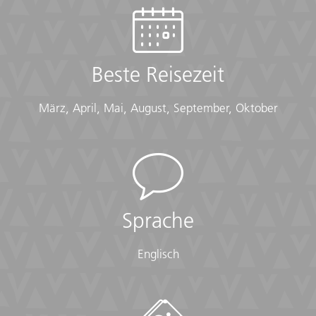
Victoria Falls und Chobe-
Nationalpark
Beste Reisezeit
ab
€ 4.295
Mehr erfahren
exkl. Anreise
März, April, Mai, August, September, Oktober
Sprache
Englisch