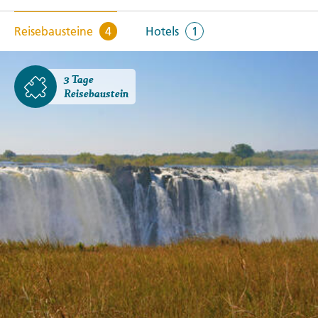
Reisebausteine
4
Hotels
1
3 Tage
Reisebaustein