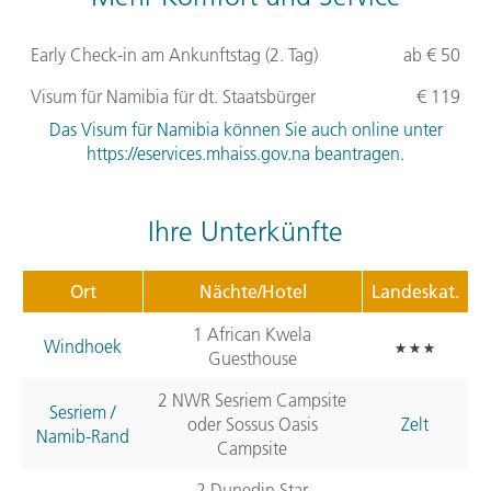
Early Check-in am Ankunftstag (2. Tag)
ab € 50
Visum für Namibia für dt. Staatsbürger
€ 119
Das Visum für Namibia können Sie auch online unter
https://eservices.mhaiss.gov.na beantragen.
Ihre Unterkünfte
Ort
Nächte/Hotel
Landeskat.
1 African Kwela
Windhoek
Guesthouse
2
NWR
Sesriem Campsite
Sesriem /
oder Sossus Oasis
Zelt
Namib-Rand
Campsite
2 Dunedin Star