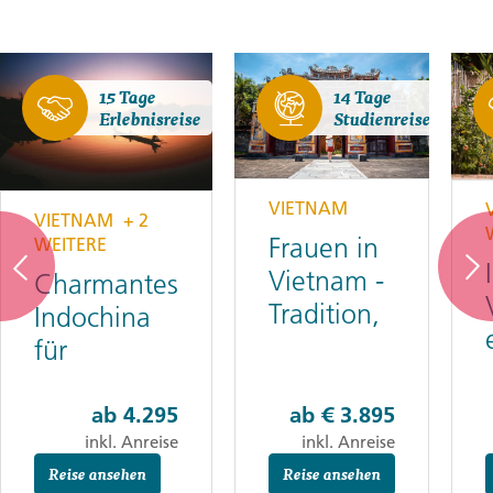
15 Tage
14 Tage
Erlebnisreise
Studienreise
VIETNAM
VIETNAM
+ 2
Frauen in
WEITERE
Vietnam -
Charmantes
Tradition,
Indochina
Wandel
für
und
Genießer
Stärke
ab
4.295
ab
€ 3.895
inkl. Anreise
inkl. Anreise
Reise ansehen
Reise ansehen