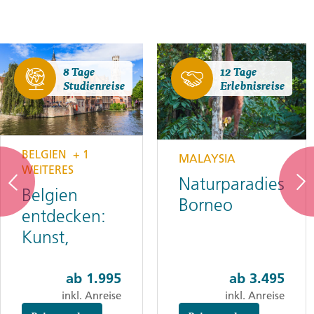
8 Tage
12 Tage
Studienreise
Erlebnisreise
BELGIEN
+ 1
MALAYSIA
WEITERES
Naturparadies
Belgien
Borneo
entdecken:
Kunst,
Geschichte
und
ab
1.995
ab
3.495
inkl. Anreise
inkl. Anreise
Meeresblicke