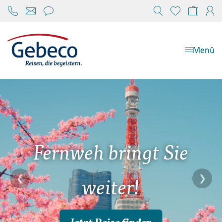
Chat öffnen
Reisekonfi
Mein
Menü
Fernweh bringt Sie
❮
❯
weiter!