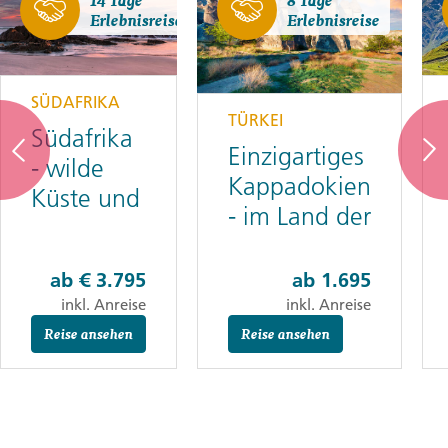
Erlebnisreise
Erlebnisreise
SÜDAFRIKA
TÜRKEI
Südafrika
Einzigartiges
- wilde
Kappadokien
Küste und
- im Land der
grüne
Feenkamine
Berge
ab
€ 3.795
ab
1.695
inkl. Anreise
inkl. Anreise
Reise ansehen
Reise ansehen