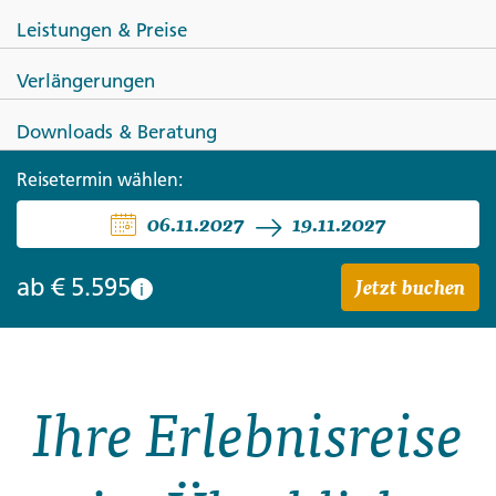
Leistungen & Preise
Verlängerungen
Downloads & Beratung
SÜDAFRIKA
ESWATINI
Reisetermin wählen:
Traumhaftes Südafrika mit Flair
06.11.2027
19.11.2027
Jetzt buchen
ab
€ 5.595
i
Ihre Erlebnisreise