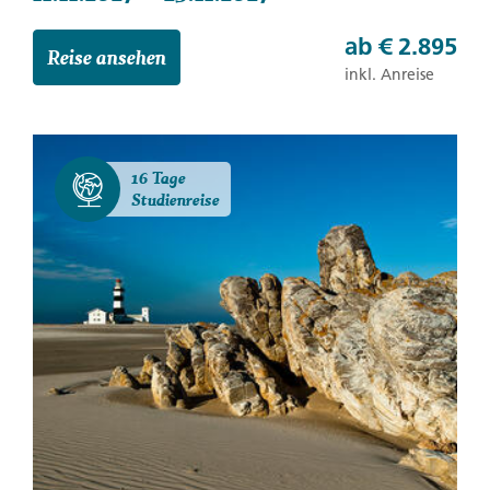
ab
€ 2.895
Reise ansehen
inkl. Anreise
16 Tage
Studienreise