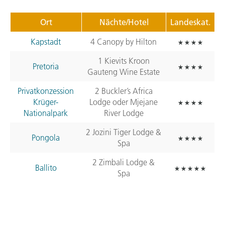
Ort
Nächte/Hotel
Landeskat.
Kapstadt
4 Canopy by Hilton
1 Kievits Kroon
Pretoria
Gauteng Wine Estate
Privatkonzession
2 Buckler’s Africa
Krüger-
Lodge oder Mjejane
Nationalpark
River Lodge
2 Jozini Tiger Lodge &
Pongola
Spa
2 Zimbali Lodge &
Ballito
Spa