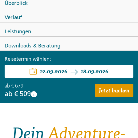
Überblick
Marokko Local Living -
Verlauf
Atlasgebirge
Leistungen
Downloads & Beratung
Reisetermin wählen:
12.09.2026
18.09.2026
ab
€ 679
Jetzt buchen
ab
€ 509
i
Dein
Adventure-