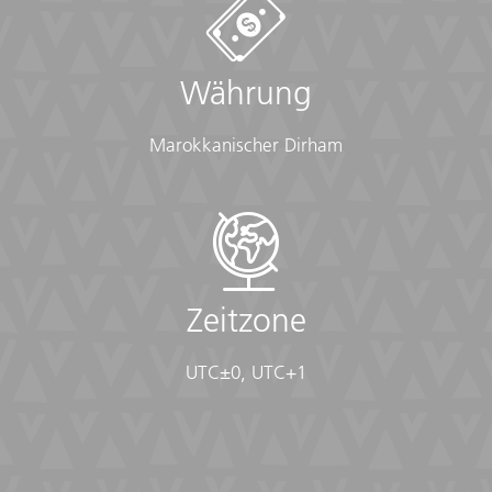
Documents:
• Flight info (required) (Printouts of e-tickets may be
required at the border)
Währung
• Insurance info (required) (With photocopies)
• Passport (required) (With photocopies)
• Vouchers and pre-departure information (required)
Marokkanischer Dirham
• Visas or vaccination certificates (With photocopies)
Essentials:
• Toiletries (required) (Shampoo, bodywash, soap, etc.)
• Binoculars (optional)
• Camera (With extra memory cards and batteries)
• Cash, credit and debit cards
Zeitzone
• Day pack (Used for daily excursions or short
overnights)
UTC±0, UTC+1
• Ear plugs
• First-aid kit (should contain lip balm with sunscreen,
sunscreen, whistle, Aspirin, Ibuprofen, bandaids/plasters,
tape, anti-histamines, antibacterial gel/wipes, antiseptic
cream, Imodium or similar tablets for mild cases of