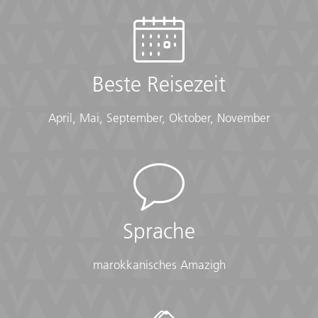
get to see.
Übersicht
Beste Reisezeit
Checklist
April, Mai, September, Oktober, November
Cold Weather:
• Long-sleeved shirts or sweater
• Scarf
• Warm gloves
• Warm hat
• Warm layers
• Warm waterproof jacket
Sprache
Conservative Dress:
marokkanisches Amazigh
• Modest clothing that covers knees and shoulders
(Long pants, long skirts, shirts that cover shoulders)
• Shawl or scarf (for temple visits)