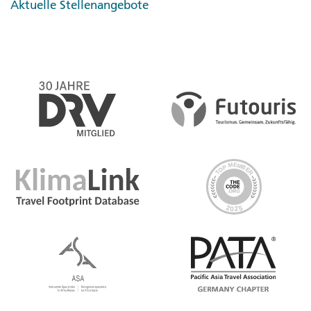
Aktuelle Stellenangebote
Highlights
Sieh bei einer Kulturtour die Medinas und essenziellen
Sehenswürdigkeiten von Marrakesch, reise ins Ourika-
Tal und in den Hohen Atlas für eine authentische
Übernachtung in einer Berghütte in einem Dorf, lerne
das Leben hier beim Brotmachen und Weben hautnah
kennen, mach eine geführte Wanderung mit einem
Schafhirten und lerne deren Alltag kennen, lerne bei
Spielen, Spaziergängen und gemeinsamen Erlebnissen
die Menschen hier kennen
Meals Included
6 Frühstück, 4 Mittagessen, 4 Abendessen
Minimum Age
Um ohne Begleitperson mit G Adventures zu reisen,
musst du mindestens 18 Jahre alt sein. Das Mindestalter