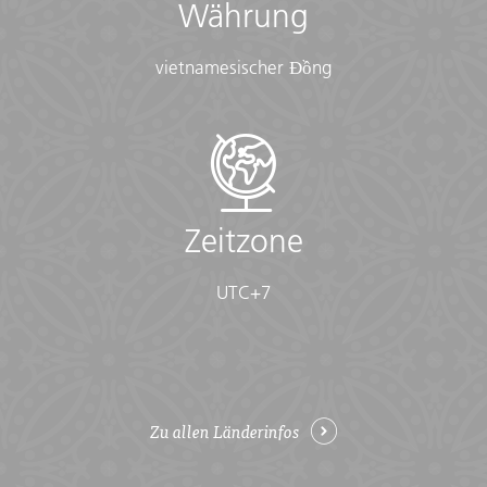
• Cash, credit and debit cards
Währung
• Day pack (Used for daily excursions or short
overnights)
vietnamesischer Đồng
• Ear plugs
• First-aid kit (should contain lip balm with sunscreen,
sunscreen, whistle, Aspirin, Ibuprofen, bandaids/plasters,
tape, anti-histamines, antibacterial gel/wipes, antiseptic
cream, Imodium or similar tablets for mild cases of
diarrhea, rehydration powder, water purification tablets
or drops, insect repellent, sewing kit, extra prescription
Zeitzone
drugs you may be taking)
• Flashlight/torch (Headlamps are ideal)
UTC+7
• Fleece top/sweater
• Footwear
• Hat
• Headphones (Noise-cancelling recommended)
• Locks for bags
• Long pants/jeans
Zu allen Länderinfos
• Moneybelt
• Outlet adapter
• Personal entertainment (Reading and writing