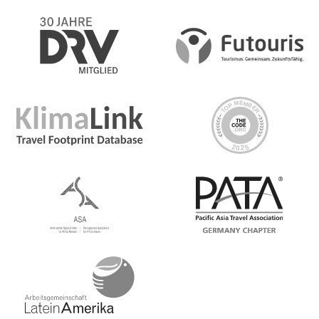
Internationale Flüge
No, international flights are generally not included in
the price of your tour.
However, on some combo tours travelling between two
different countries, international flights are included as
part of the itinerary and price of the tour. Please speak
to your GCO or booking agent for further details.
In addition, check-in times and baggage
allowances/restrictions vary by airline and can change at
any time. For the most up-to-date information for your
flight, please contact your airline. We recommend
checking in online in advance to avoid potential delays
at the airport
Meals Included