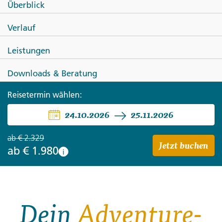
Überblick
Das meiste Südostasien:
Verlauf
Thailand, Vietnam &
Leistungen
Kambodscha
Downloads & Beratung
Reisetermin wählen:
24.10.2026
25.11.2026
ab
€ 2.329
Jetzt buchen
ab
€ 1.980
i
Dein
Adventure-