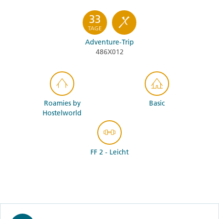
33
TAGE
Adventure-Trip
486X012
Roamies by
Basic
Hostelworld
FF 2 - Leicht