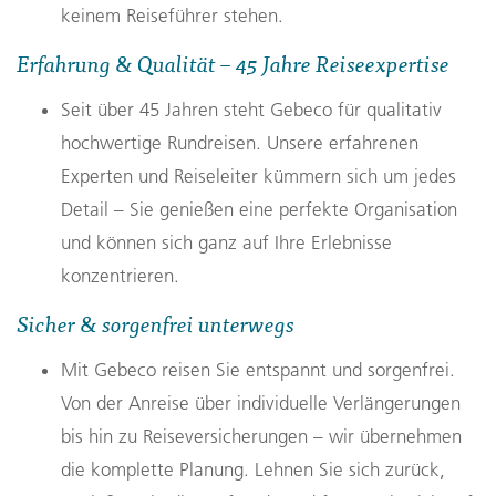
keinem Reiseführer stehen.
Unsere Radtouren verbinden geführtes Radfahren mit
Erfahrung & Qualität – 45 Jahre Reiseexpertise
authentischen Begegnungen und kulturellen Highlights.
Ob entlang malerischer Küstenstraßen, durch sanfte
Seit über 45 Jahren steht Gebeco für qualitativ
Hügel oder auf versteckten Wegen abseits der
hochwertige Rundreisen. Unsere erfahrenen
Touristenpfade – Sie genießen die Freiheit und das
Experten und Reiseleiter kümmern sich um jedes
angenehme Tempo des Radreisens. Unsere erfahrenen
Detail – Sie genießen eine perfekte Organisation
Reiseleiter begleiten Sie auf jeder Etappe, vermitteln
und können sich ganz auf Ihre Erlebnisse
spannendes Hintergrundwissen und führen Sie zu den
konzentrieren.
schönsten Orten der Region. Egal, ob Einsteiger oder
Sicher & sorgenfrei unterwegs
geübter Radfahrer – unsere Radreisen sind für
verschiedene Fitnesslevel geeignet und bieten
Mit Gebeco reisen Sie entspannt und sorgenfrei.
unvergessliche Erlebnisse auf zwei Rädern. Lassen Sie
Von der Anreise über individuelle Verlängerungen
sich den Fahrtwind um die Nase wehen und entdecken
bis hin zu Reiseversicherungen – wir übernehmen
Sie die Welt aus einer neuen Perspektive!
die komplette Planung. Lehnen Sie sich zurück,