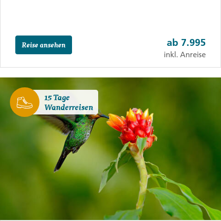
ab
7.995
Reise ansehen
inkl. Anreise
15 Tage
Wanderreisen