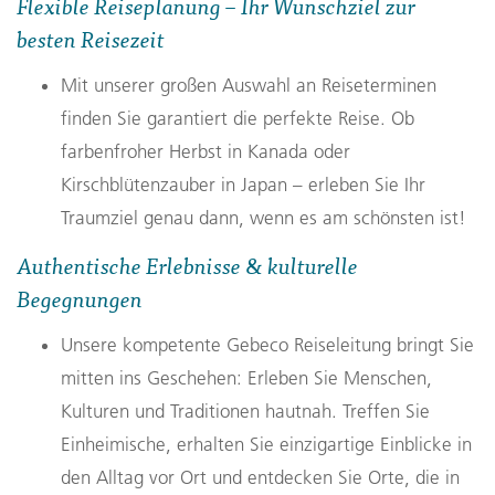
Flexible Reiseplanung – Ihr Wunschziel zur
besten Reisezeit
ab
3.495
Reise ansehen
Mit unserer großen Auswahl an Reiseterminen
inkl. Anreise
finden Sie garantiert die perfekte Reise. Ob
farbenfroher Herbst in Kanada oder
Kirschblütenzauber in Japan – erleben Sie Ihr
Traumziel genau dann, wenn es am schönsten ist!
Authentische Erlebnisse & kulturelle
Begegnungen
Radreisen weltweit
Unsere kompetente Gebeco Reiseleitung bringt Sie
mitten ins Geschehen: Erleben Sie Menschen,
Entdecken Sie die Welt auf zwei Rädern! Mit unseren
Kulturen und Traditionen hautnah. Treffen Sie
Radreisen erleben Sie Ihr Reiseziel aktiv und hautnah.
Einheimische, erhalten Sie einzigartige Einblicke in
Statt nur vorbeizufahren, tauchen Sie mitten in die
den Alltag vor Ort und entdecken Sie Orte, die in
Kultur, Natur und das Leben vor Ort ein.