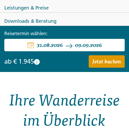
Leistungen & Preise
Downloads & Beratung
Reisetermin wählen:
LITAUEN
ESTLAND
LETTLAND
31.08.2026
09.09.2026
Wandern im Baltikum
Jetzt buchen
ab
€ 1.945
i
Ihre Wanderreise
im Überblick