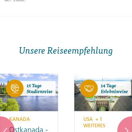
Unsere Reiseempfehlung
15 Tage
14 Tage
Studienreise
Erlebnisreise
USA
+ 1
KANADA
WEITERES
Ostkanada -