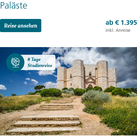
Paläste
ab
€ 1.395
Reise ansehen
inkl. Anreise
8 Tage
Studienreise