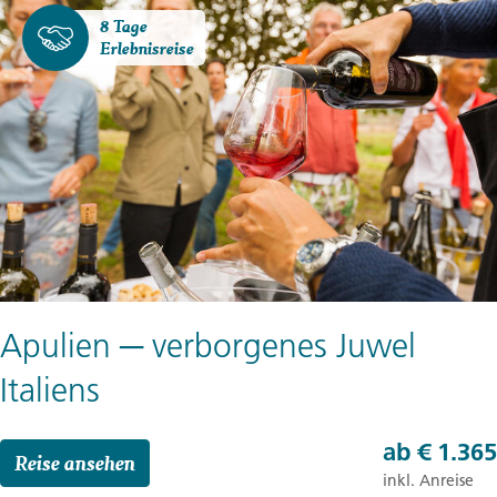
8 Tage
Erlebnisreise
Apulien ─ verborgenes Juwel
Italiens
ab
€ 1.365
Reise ansehen
inkl. Anreise