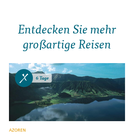
Hotels (5 N)
Transport
Entdecken Sie mehr
Privatfahrzeug, zu Fuß
großartige Reisen
Group Leader
CEO während der ganzen Reise
Highlights
6 Tage
Wandere auf einen der höchsten Gipfel auf Madeira,
erfahre die Geschichte der Nurdachhäuser in Santana,
geh den traumhaften Larano-Weg, sieh die großartige
Klippe Cabo Girao mit ihrem schwindelerregenden
Skywalk, spaziere durch den subtropischen Laurisilva-
Wald, ein UNESCO-Weltnaturerbe
AZOREN