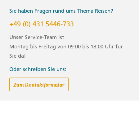
Santana nach Funchal
Sie haben Fragen rund ums Thema Reisen?
+49 (0) 431 5446-733
What's Included
Unser Service-Team ist
Dein Welcome-Moment: Anreise und
Begrüßungstreffen. Hiking to Boca do Risco from
Montag bis Freitag von 09:00 bis 18:00 Uhr für
Machico near Santana. Pico do Arieiro. Cabo Girão Cliffs
Sie da!
and Skywalk. Hike to São Lourenço Pont
Oder schreiben Sie uns:
Group Size Notes
Zum Kontaktformular
Max. 15, im Schnitt 12
Packing Note
Please bring a bathing suit should you wish to swim
during the São Lourenço Point hike on Day 4
Accommodation