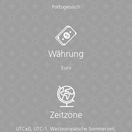
diarrhea, rehydration powder, water purification tablets
Portugiesisch
or drops, insect repellent, sewing kit, extra prescription
drugs you may be taking)
• Flashlight/torch (Headlamps are ideal)
• Fleece top/sweater
• Footwear
• Hat
• Headphones (Noise-cancelling recommended)
Währung
• Locks for bags
• Long pants/jeans
• Moneybelt
Euro
• Outlet adapter
• Personal entertainment (Reading and writing
materials, cards, music player, etc.)
• Reusable water bottle
• Shirts/t-shirts
• Sleepwear
• Small travel towel
Zeitzone
• Sunglasses
• Swimwear
UTC±0, UTC-1, Westeuropäische Sommerzeit,
• Watch and alarm clock