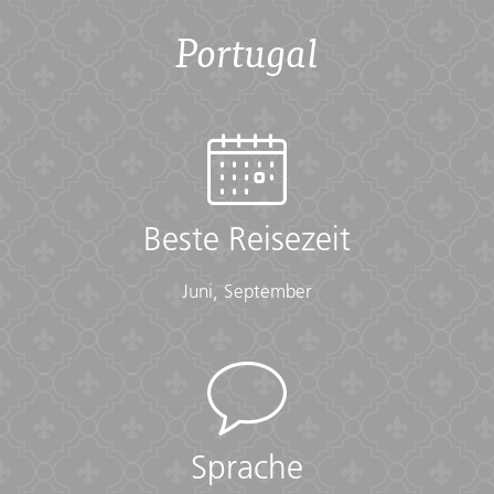
Documents:
Portugal
• Flight info (required) (Printouts of e-tickets may be
required at the border)
• Insurance info (required) (With photocopies)
• Passport (required) (With photocopies)
• Vouchers and pre-departure information (required)
• Visas or vaccination certificates (With photocopies)
Essentials:
Beste Reisezeit
• Toiletries (required) (Shampoo, bodywash, soap, etc.)
• Binoculars (optional)
• Camera (With extra memory cards and batteries)
Juni, September
• Cash, credit and debit cards
• Day pack (Used for daily excursions or short
overnights)
• Ear plugs
• First-aid kit (should contain lip balm with sunscreen,
sunscreen, whistle, Aspirin, Ibuprofen, bandaids/plasters,
tape, anti-histamines, antibacterial gel/wipes, antiseptic
Sprache
cream, Imodium or similar tablets for mild cases of