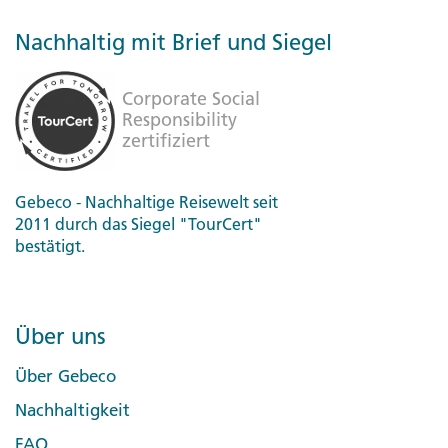
Nachhaltig mit Brief und Siegel
Day 1 Santana
Gebeco - Nachhaltige Reisewelt seit
2011 durch das Siegel "TourCert"
bestätigt.
Day 2 Santana
Day 3 Santana/Funchal
Über uns
Day 4 Funchal
Über Gebeco
Nachhaltigkeit
Day 5 Funchal
FAQ