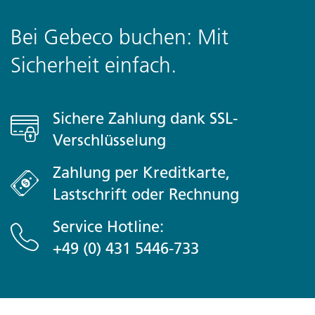
twist to your adventure
Bei Gebeco buchen: Mit
Day 6 Funchal
Sicherheit einfach.
Abreise zu jeder Zeit möglich
Detailed Itinerary
Sichere Zahlung dank SSL-
Verschlüsselung
Zahlung per Kreditkarte,
Lastschrift oder Rechnung
Service Hotline:
+49 (0) 431 5446-733