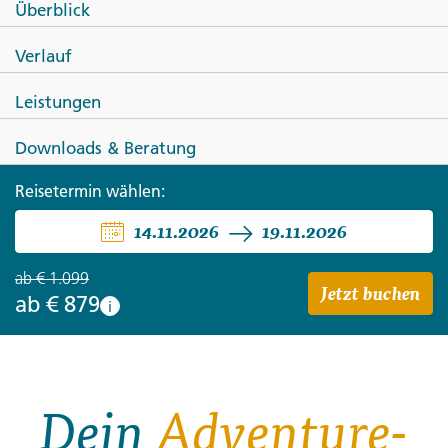
Überblick
AZOREN
Verlauf
Wandern auf Madeira
Leistungen
Downloads & Beratung
Reisetermin wählen:
14.11.2026
19.11.2026
ab
€ 1.099
Jetzt buchen
ab
€ 879
i
Dein
Adventure-