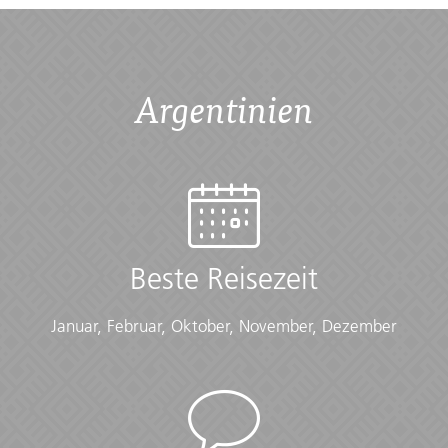
on the centre of the continent. Best of all, you'll do it in
the company of other fun, young travellers. Don't
choose between inspiring wilderness and urban
sophistication — do it all.
Argentinien
Übersicht
What's Included
Dein G-for-Good-Moment: Jukil Community Lodge
Erlebnis, Santiago de Agencha
Dein Welcome-Moment: Anreise und
Beste Reisezeit
Begrüßungstreffen
Dein First-Night-Out-Moment: Begegne neuen
Januar, Februar, Oktober, November, Dezember
Freunden
Dein Discover-Moment: Sucre
Dein Discover-Moment: Salta. Allradausflug in der Salar
de Uyuni und Umgebung (3-tägig). Inlandsflug. Alle
Transfers zwischen den Reisezielen sowie zu
inbegriffenen Aktivitäten und zurück