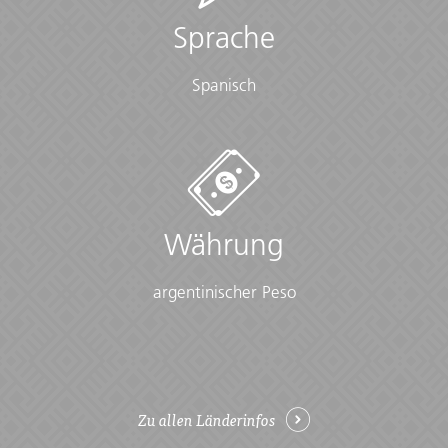
Sprache
Meal Budget
Plane USD345-450 für nicht inbegriffene Mahlzeiten ein
Spanisch
Start / Finish
La Paz nach Buenos Aires
Group Size Notes
Währung
Max. 18, im Schnitt 14
argentinischer Peso
Checklist
Available for Rent:
• Sleeping bag (35 BOB per day)
Cold Weather:
Zu allen Länderinfos
• Long-sleeved shirts or sweater