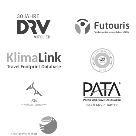
Day 6 Potosí
Get out and explore Potosí on a free day. Choose to
take an excursion to the Potosí Mines led by former
miners, visit the Casa de la Moneda or wander the
streets and visit the local market
Day 7 Potosí/Uyuni
Fahrt nach Uyuni, dem Ausgangspunkt für den Ausflug
in die Salzpfanne
Day 8 Uyuni/Salt Flats and Desert
Crossing
Embark on a three-day 4x4 excursion to the Salar de
Uyuni. Get your camera ready because the endless white
of the salt flats creates the perfect backdrop for