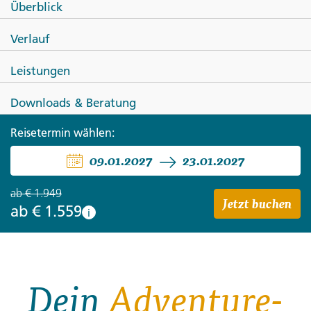
Überblick
Von Lima nach La Paz -
Verlauf
Sandboarden &
Leistungen
Sonnenuntergänge
Downloads & Beratung
Reisetermin wählen:
09.01.2027
23.01.2027
ab
€ 1.949
Jetzt buchen
ab
€ 1.559
i
Dein
Adventure-