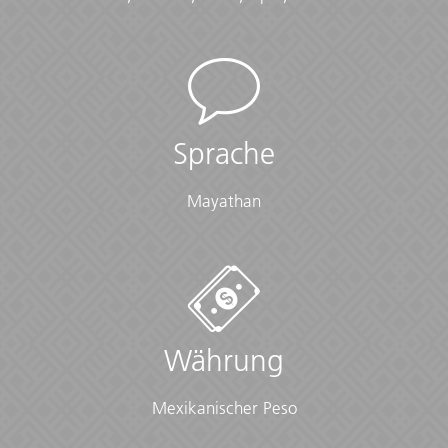
Abenteurer, die einige der schönsten Highlights
Mittelamerikas erleben wollen. Damit du beim
Schreiben deiner Postkarten nur so richtig ins
Schwärmen gerätst
Meal Budget
Sprache
Plane USD400-520 für nicht inbegriffene Mahlzeiten ein
Mayathan
Start / Finish
Playa del Carmen nach Antigua Guatemala
Group Size Notes
Währung
Max. 18, im Schnitt 14
Checklist
Mexikanischer Peso
Documents: