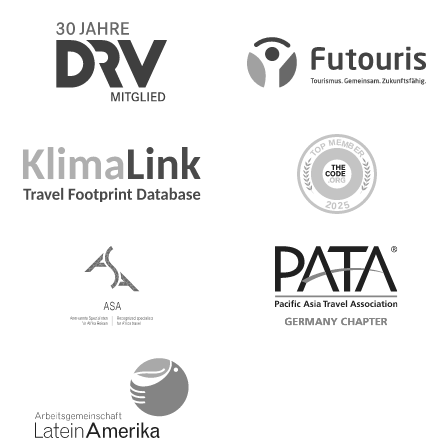
schnorcheln, tauchen oder einfach auf belizische Art
entspannen
Day 6 Caye Caulker nach San Ignacio
Reisetag von Caye Caulker nach San Ignacio. Je
nachdem, wann wir von Caye Caulker aufbrechen,
haben wir vielleicht noch Zeit, um die Maya-Ruinen von
Xunantunich oder Cahal Pech zu besuchen oder eine
entspannte Runde im Mopan zu schwimmen
Day 7 San Ignacio
Du kannst die heilige Maya-Höhle Actun Tunichil
Mukna besuchen oder dir die unbekannteren Maya-
Ruinen von Xunantunich ansehen
Day 8 San Ignacio nach Flores
Erfahre bei einer geführten Besichtigung der Ruinen