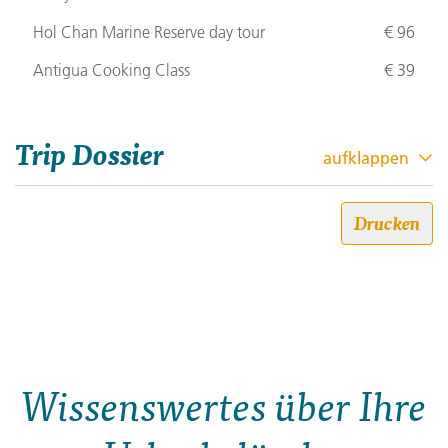
Hol Chan Marine Reserve day tour
€ 96
Antigua Cooking Class
€ 39
Trip Dossier
aufklappen
Unter der Sonne der Maya
Drucken
Südwärts – Tulúm &
Tauchgänge
Trip code: 476X310
Dauer: 16
Wissenswertes über Ihre
Stil: 18-to-Thirtysomethings
Finde auf dieser 16-tägigen Erlebnisreise dein Paradies: