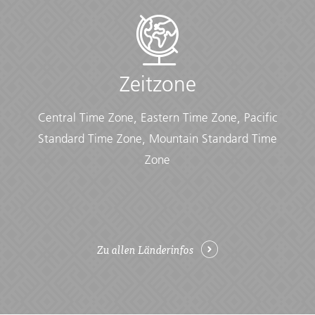
• Flight info (required) (Printouts of e-tickets may be
required at the border)
• Insurance info (required) (With photocopies)
• Passport (required) (With photocopies)
• Vouchers and pre-departure information (required)
Zeitzone
• Visas or vaccination certificates (With photocopies)
Central Time Zone, Eastern Time Zone, Pacific
Essentials:
• Toiletries (required) (Shampoo, bodywash, soap, etc.)
Standard Time Zone, Mountain Standard Time
• Binoculars (optional)
Zone
• Camera (With extra memory cards and batteries)
• Cash, credit and debit cards
• Day pack (Used for daily excursions or short
overnights)
• Ear plugs
• First-aid kit (should contain lip balm with sunscreen,
Zu allen Länderinfos
sunscreen, whistle, Aspirin, Ibuprofen, bandaids/plasters,
tape, anti-histamines, antibacterial gel/wipes, antiseptic
cream, Imodium or similar tablets for mild cases of
diarrhea, rehydration powder, water purification tablets