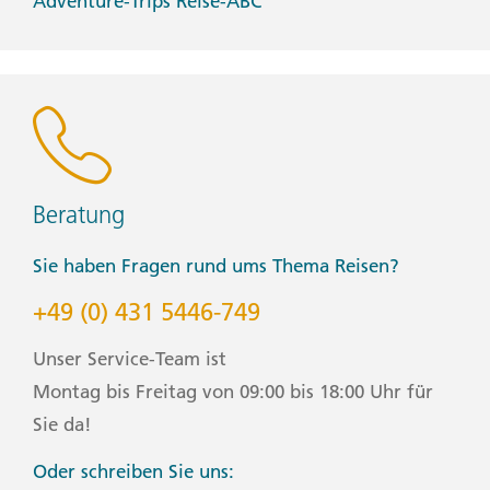
Adventure-Trips Reise-ABC
• Waterproof backpack cover
• Windproof rain jacket
Health & Safety:
• Face masks (Clients will be only be required to wear a
face mask where it is mandated by local regulations.)
• Hand sanitizer
• Pen (Please bring your own pen for filling out
documents.)
Beratung
Lake Atitlan Overnight:
Sie haben Fragen rund ums Thema Reisen?
• Overnight bag
+49 (0) 431 5446-749
Warm Weather:
• Sandals/flip-flops
Unser Service-Team ist
• Shorts/skirts (Longer shorts/skirts are recommended)
• Sturdy water shoes/sandals
Montag bis Freitag von 09:00 bis 18:00 Uhr für
• Sun hat/bandana
Sie da!
• Swimwear
Oder schreiben Sie uns: