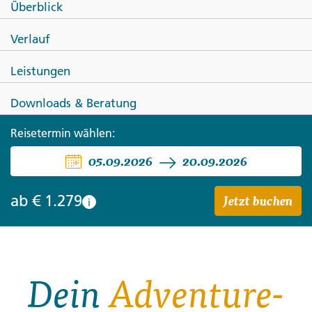
Überblick
Unter der Sonne der Maya
Verlauf
Südwärts - Tulúm &
Leistungen
Tauchgänge
Downloads & Beratung
Reisetermin wählen:
05.09.2026
20.09.2026
Jetzt buchen
ab
€ 1.279
i
Dein
Adventure-