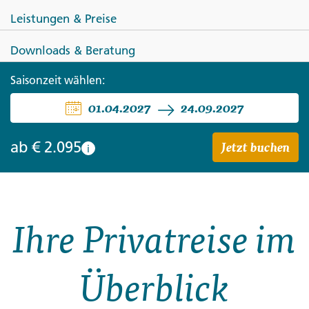
Leistungen & Preise
Downloads & Beratung
INDIEN
Saisonzeit wählen:
01.04.2027
24.09.2027
Südindiens Höhepunkte
entdecken
Jetzt buchen
ab
€ 2.095
i
Ihre Privatreise im
Überblick