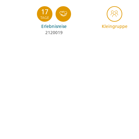
17
TAGE
Erlebnisreise
Kleingruppe
2120019