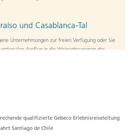
raíso und Casablanca-Tal
igene Unternehmungen zur freien Verfügung oder Sie
n optionalen Ausflug in die Weinanbauregion des
 Hafenstadt Valparaíso. Auf der dortigen
 das Regierungsgebäude, die Plaza Sotomayor, die
drale und das Hafengebiet besichtigen. Der obere und
d mit 16 Schrägaufzügen verbunden, die um die
n
konstruiert wurden und heute noch ihren Dienst
suchen wir ein Weingut, wo wir bei einer Weinprobe
ie Reben vom Ende der Welt erfahren. (F)
rechende qualifizierte Gebeco Erlebnisreiseleitung
ahrt Santiago de Chile