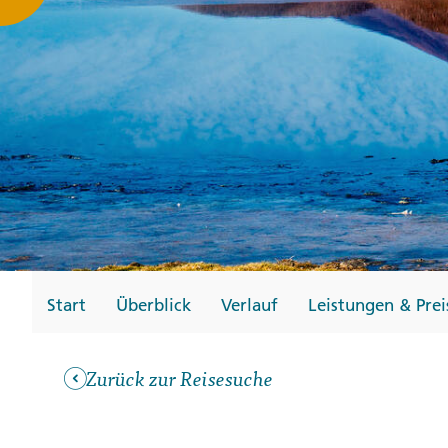
Gutscheine
Messen und Veransta
Notfallteam und
Krisenmanagement
Start
Überblick
Verlauf
Leistungen & Prei
Zurück zur Reisesuche