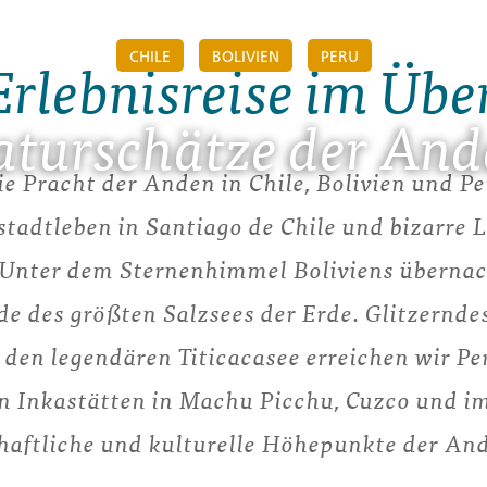
CHILE
BOLIVIEN
PERU
Erlebnisreise im Übe
turschätze der An
e Pracht der Anden in Chile, Bolivien und P
tadtleben in Santiago de Chile und bizarre 
nter dem Sternenhimmel Boliviens übernac
e des größten Salzsees der Erde. Glitzernde
 den legendären Titicacasee erreichen wir Pe
n Inkastätten in Machu Picchu, Cuzco und im
aftliche und kulturelle Höhepunkte der An