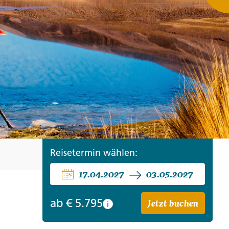
ro
Zypern
Reisefinder öffnen
Beratung
+49 (0) 431 5446-0
Reisefinder öffnen
Beratung
+49 (0) 431 5446-0
Reisefinder öffnen
Beratung
+49 (0) 431 5446-0
Reisetermin wählen:
17.04.2027
03.05.2027
Jetzt buchen
ab
€ 5.795
i