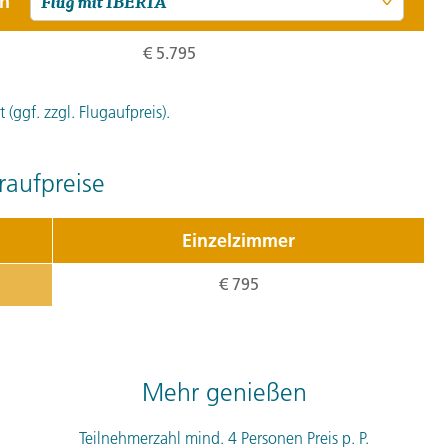
5. Tag:
San 
en
€ 5.795
Früh brechen wir zu den 4
auf dem Altiplano auf und
(ggf. zzgl. Flugaufpreis).
zischend schießen die tei
kühle Morgenluft. Das früh
leuchten. Anschließend u
aufpreise
San Pedro und besuchen di
Festung wurde im 12. Jah
Einzelzimmer
den Inka weiter befestigt
€ 795
eingenommen. Von der Fes
Pedro de Atacama und die
Hintergrund. Der majestät
des Kontinents, erwartet 
Mehr genießen
die stolzen Flamingos auf
Teilnehmerzahl mind. 4 Personen Preis p. P.