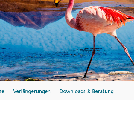
Finnland
Monteneg
ltungen
→
→
→
se
Verlängerungen
Downloads & Beratung