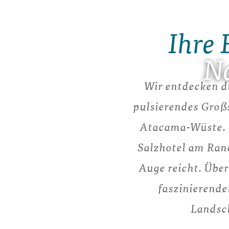
Ihre 
Na
Wir entdecken di
pulsierendes Großs
Atacama-Wüste. U
Salzhotel am Rand
Auge reicht. Über
faszinierende
Landsch