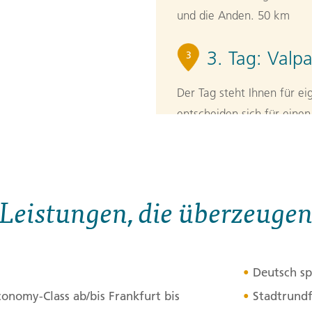
und die Anden. 50 km
3. Tag:
Valpa
3
Der Tag steht Ihnen für e
entscheiden sich für eine
Casablanca-Tals und in die
Stadtrundfahrt werden wir
Plaza Victoria, die Kathe
untere Teil der Stadt sin
Leistungen, die überzeuge
Jahrhundertwende (1900) 
erfüllen. Im Anschluss be
viel Wissenswertes über d
Deutsch sp
Tagesverlauf
ansehen
conomy-Class ab/bis Frankfurt bis
Stadtrundf