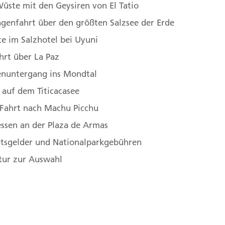
ste mit den Geysiren von El Tatio
tropolitana de Santiago, Chile
,
2. Valparaíso, Chile
enfahrt über den größten Salzsee der Erde
e im Salzhotel bei Uyuni
antiago in die Atacama-Wüste
hrt über La Paz
 Flug nach Calama. Auf dem Weg zum Hotel sehen
nuntergang ins Mondtal
Sal ─ das Salzgebirge. Mit der Abenddämmerung
 auf dem Titicacasee
 Ausflug in das Valle de la Luna, um den
Fahrt nach Machu Picchu
 bizarren, Mond-ähnlichen Tal mit seinen
ssen an der Plaza de Armas
nießen. 140 km (F)
ittsgelder und Nationalparkgebühren
atur zur Auswahl
tropolitana de Santiago, Chile
,
2. Calama, Región de
o de Atacama, Antofagasta Region, Chile