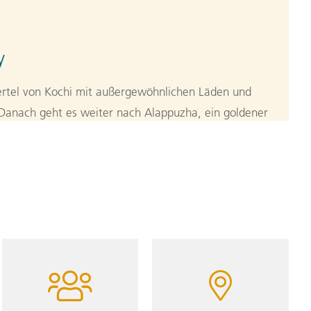
y
rtel von Kochi mit außergewöhnlichen Läden und
 Danach geht es weiter nach Alappuzha, ein goldener
n, Seen, Lagunen und Kanälen. Lass dir ein leckeres
 danach mit einem einheimischen Guide die Insel an
 das Leben hier. Danach lernst du dein Quartier und
en. (M) (A)