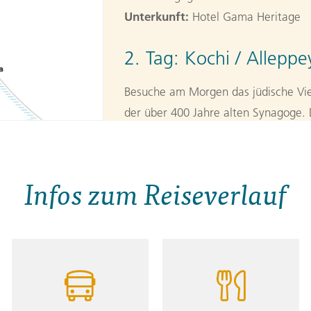
Unterkunft:
Hotel Gama Heritage
2. Tag:
Kochi / Alleppe
Besuche am Morgen das jüdische Vie
der über 400 Jahre alten Synagoge.
Streifen Land durchzogen von Flüsse
Mittagessen schmecken und sieh dir
der Lagune an und erfahre mehr über
Infos zum Reiseverlauf
deine Gastfamilie für die Nacht kenn
Event:
Orientation Walk (1.0h)
Transport:
Kochi - Alleppey (1.5h)
Event:
Führung in Alappuzha (1.0h)
Event:
Gastfamilie in Alappuzha