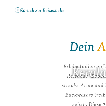
Zurück zur Reisesuche
Dein
A
Erlebe Indien auf
Keral
Reisende! Beoba
strecke Arme und 
Backwaters trei
sehen. Diese 7