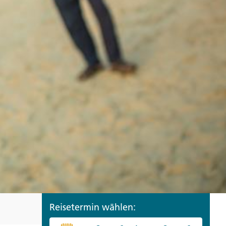
ro
Zypern
Reisefinder öffnen
Beratung
+49 (0) 431 5446-0
Reisefinder öffnen
Beratung
+49 (0) 431 5446-0
Reisefinder öffnen
Beratung
+49 (0) 431 5446-0
Reisetermin wählen: