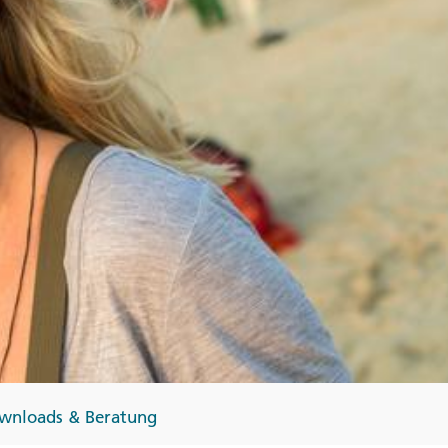
Finnland
Monteneg
ltungen
→
→
→
wnloads & Beratung