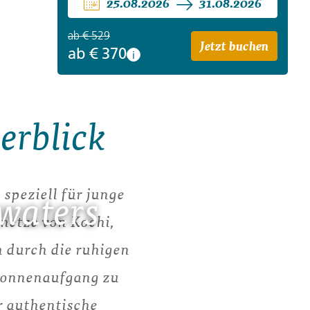
25.08.2026
31.08.2026
ab
€ 529
Jetzt buchen
ab
€ 370
i
erblick
speziell für junge
waters
netze von Kochi,
 durch die ruhigen
Sonnenaufgang zu
er authentische