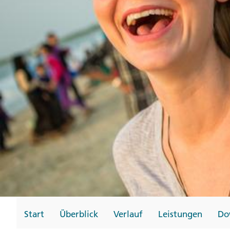
Gutscheine
Messen und Veransta
Notfallteam und
Krisenmanagement
Start
Überblick
Verlauf
Leistungen
Do