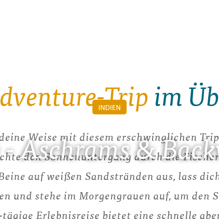
dventure-Trip
im Üb
INDIEN
 deine Weise mit diesem erschwinglichen Trip 
a - Aschrams & Back
chte den Sonnenuntergang durch die Fischer
Beine auf weißen Sandstränden aus, lass dich
ben und stehe im Morgengrauen auf, um den 
-tägige Erlebnisreise bietet eine schnelle ab