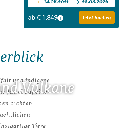
14.08.2026
22.08.2026
Jetzt buchen
ab
€ 1.849
i
erblick
lfalt und indigene
und Vulkane
he Juwel auf einer
 den dichten
ächtlichen
nzigartige Tiere