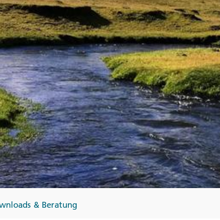
Finnland
Monteneg
ltungen
→
→
→
wnloads & Beratung