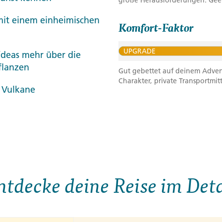
große Herausforderungen. Geeig
it einem einheimischen
Komfort-Faktor
UPGRADE
ídeas mehr über die
flanzen
Gut gebettet auf deinem Advent
Charakter, private Transportmit
r Vulkane
ntdecke deine Reise im Deta