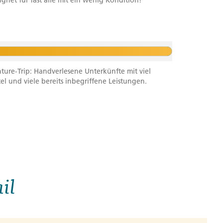
net für fast alle mit ein wenig Kondition!
ure-Trip: Handverlesene Unterkünfte mit viel
tel und viele bereits inbegriffene Leistungen.
il