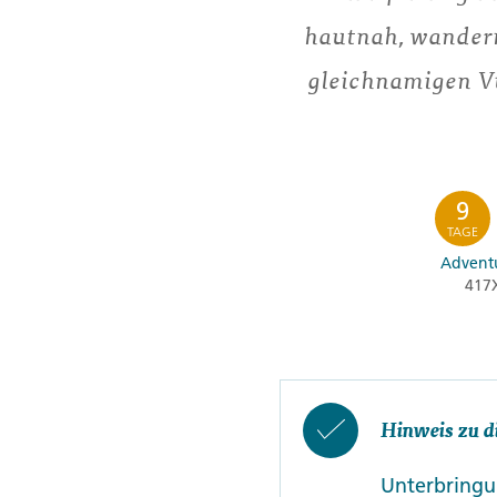
hautnah, wander
gleichnamigen V
9
TAGE
Adventu
417
Hinweis zu d
Unterbringun