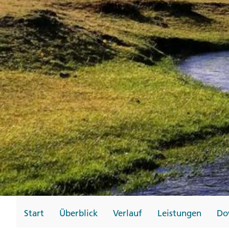
Gutscheine
Messen und Veransta
Notfallteam und
Krisenmanagement
Start
Überblick
Verlauf
Leistungen
Do