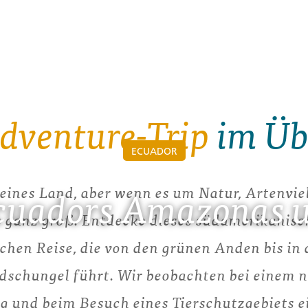
dventure-Trip
im Üb
ECUADOR
leines Land, aber wenn es um Natur, Artenvie
Ecuadors Amazonas 
es ganz groß. Entdecke dieses südamerikanisc
chen Reise, die von den grünen Anden bis in
schungel führt. Wir beobachten bei einem n
 und beim Besuch eines Tierschutzgebiets ei