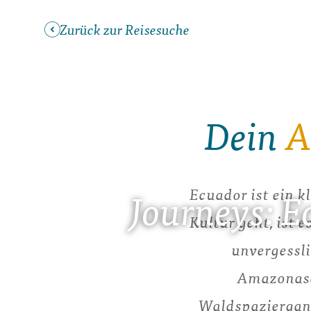
Zurück zur Reisesuche
Dein
A
Ecuador ist ein k
Journeys: 
Kultur geht, ist 
unvergessli
Amazonasd
Waldspaziergang